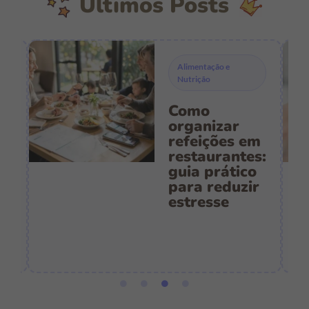
Últimos Posts
Alimentação e
Nutrição
Como
s
organizar
refeições em
restaurantes:
guia prático
es
para reduzir
:
estresse
e