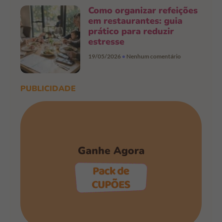
Como organizar refeições
em restaurantes: guia
prático para reduzir
estresse
19/05/2026
Nenhum comentário
PUBLICIDADE
Ganhe Agora
PEGAR OS CUPÕES