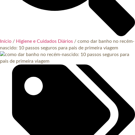
Início
/
Higiene e Cuidados Diários
/ como dar banho no recém-
nascido: 10 passos seguros para pais de primeira viagem