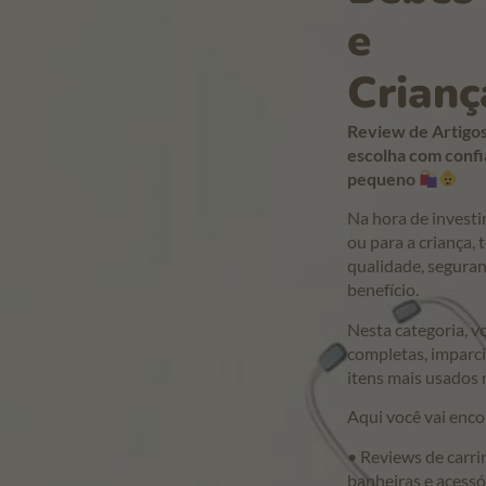
e
Crianç
Review de Artigos
escolha com confi
pequeno
Na hora de investi
ou para a criança,
qualidade, seguran
benefício.
Nesta categoria, v
completas, imparci
itens mais usados no
Aqui você vai enco
• Reviews de carri
banheiras e acessó