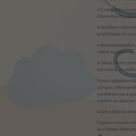
• Comparativos par
diferentes marcas
• Análises sobre s
praticidade no uso
• Recomendações 
valem a pena
• Dicas sobre com
encontrar as melh
Nosso objetivo é s
compra, oferecend
confiáveis para qu
melhor ao alcance.
Você cuida do amor
Explore nossos re
que fazem diferença