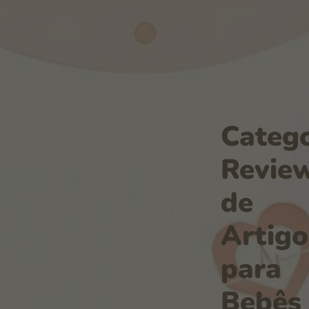
Catego
Revie
de
Artigo
para
Bebês