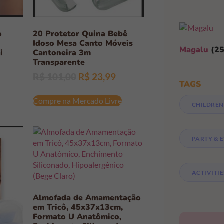
o
20 Protetor Quina Bebê
Idoso Mesa Canto Móveis
Magalu
(25
i
Cantoneira 3m
Transparente
R$
101,00
R$
23,99
TAGS
Compre na Mercado Livre
CHILDREN
PARTY & 
ACTIVITIE
Almofada de Amamentação
em Tricô, 45x37x13cm,
Formato U Anatômico,