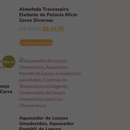
Almofada Travesseiro
Elefante de Pelúcia 60cm
Cores Diversas
R$
79,90
R$
54,90
Compre na Shein
Oferta!
beça
 Carro
Aquecedor de Lenços
Umedecidos, Aquecedor
Portátil de Lenços