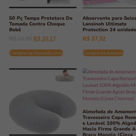
50 Pç Tampa Protetora De
Absorvente para Seio
Tomada Contra Choque
Lansinoh Ultimate
Bebê
Protection 24 unidad
R$
24,90
R$
20,27
R$
37,32
Compre na Mercado Livre
Compre na Amazon
Almofada de Amamen
Travesseiro Capa Rem
e Lavável 100% Algo
Macio Firme Grande A
Braço Monolo (Cinza