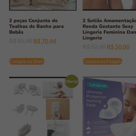
2 peças Conjunto de
2 Sutiãs Amamentaçã
Toalhas de Banho para
Renda Gestante Sexy
Bebês
Lingerie Feminina Dan
Lingerie
R$
85,90
R$
70,44
R$
52,00
R$
50,00
Compre na Shein
Compre na Magalu
Oferta!