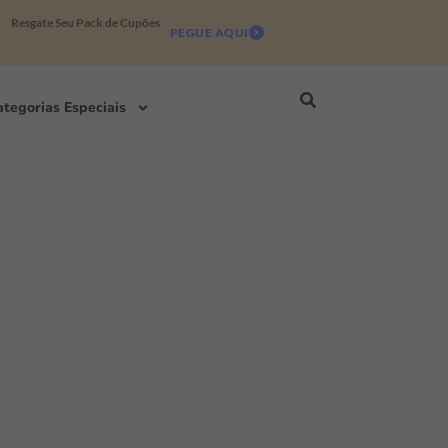
Resgate Seu Pack de Cupões
PEGUE AQUI
tegorias Especiais