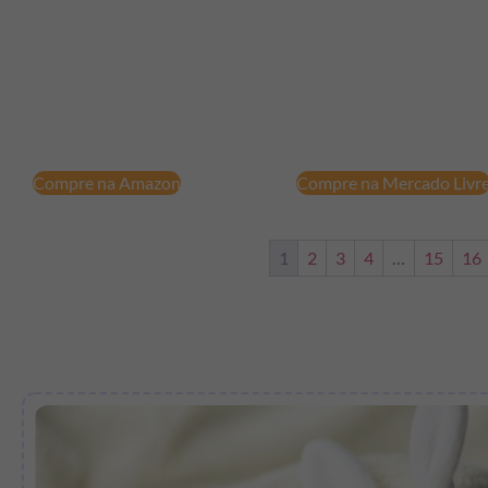
Compre na Amazon
Compre na Mercado Livr
1
2
3
4
…
15
16