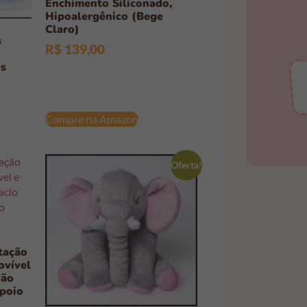
Enchimento Siliconado,
Hipoalergênico (Bege
Faç
Claro)
s
R$
139,00
es
Compre na Amazon
Oferta!
tação
ovível
dão
poio