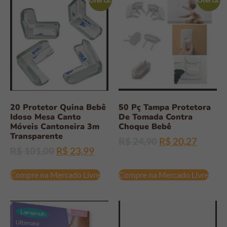
20 Protetor Quina Bebê
50 Pç Tampa Protetora
Idoso Mesa Canto
De Tomada Contra
Móveis Cantoneira 3m
Choque Bebê
Transparente
R$
24,90
R$
20,27
R$
101,00
R$
23,99
Compre na Mercado Livre
Compre na Mercado Livre