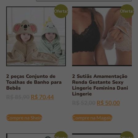
Oferta!
Oferta!
2 peças Conjunto de
2 Sutiãs Amamentação
Toalhas de Banho para
Renda Gestante Sexy
Bebês
Lingerie Feminina Dani
Lingerie
R$
85,90
R$
70,44
R$
52,00
R$
50,00
Compre na Shein
Compre na Magalu
Oferta!
Oferta!