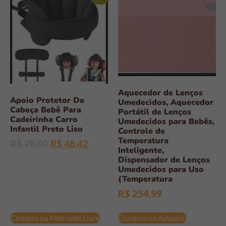
Aquecedor de Lenços
Apoio Protetor De
Umedecidos, Aquecedor
Cabeça Bebê Para
Portátil de Lenços
Cadeirinha Carro
Umedecidos para Bebês,
Infantil Preto Liso
Controle de
Temperatura
R$
78,00
R$
48,42
Inteligente,
Dispensador de Lenços
Umedecidos para Uso
(Temperatura
R$
254,99
Compre na Mercado Livre
Compre na Amazon