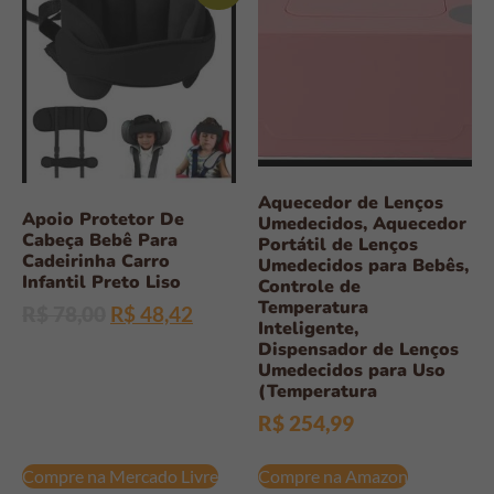
Aquecedor de Lenços
Apoio Protetor De
Umedecidos, Aquecedor
Cabeça Bebê Para
Portátil de Lenços
Cadeirinha Carro
Umedecidos para Bebês,
Infantil Preto Liso
Controle de
Temperatura
R$
78,00
R$
48,42
Inteligente,
Dispensador de Lenços
Umedecidos para Uso
(Temperatura
R$
254,99
Compre na Mercado Livre
Compre na Amazon