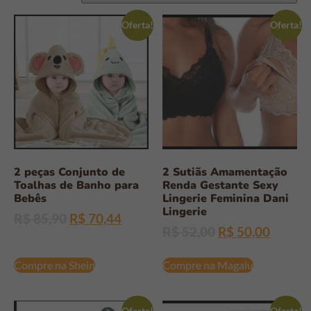
Oferta!
Oferta!
2 peças Conjunto de
2 Sutiãs Amamentação
Toalhas de Banho para
Renda Gestante Sexy
Bebês
Lingerie Feminina Dani
Lingerie
R$
85,90
R$
70,44
R$
52,00
R$
50,00
Compre na Shein
Compre na Magalu
Oferta!
Oferta!