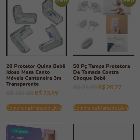
20 Protetor Quina Bebê
50 Pç Tampa Protetora
Idoso Mesa Canto
De Tomada Contra
Móveis Cantoneira 3m
Choque Bebê
Transparente
R$
24,90
R$
20,27
R$
101,00
R$
23,99
Compre na Mercado Livre
Compre na Mercado Livre