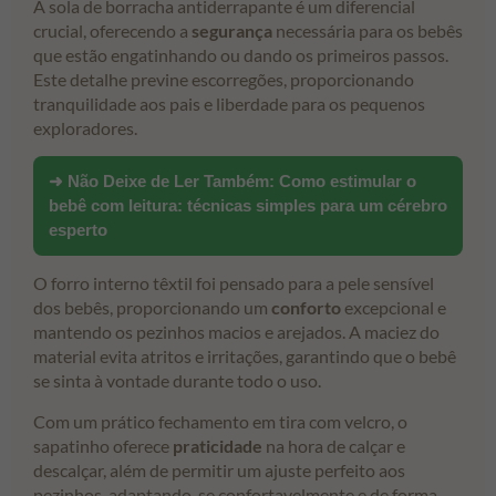
A sola de borracha antiderrapante é um diferencial
crucial, oferecendo a
segurança
necessária para os bebês
que estão engatinhando ou dando os primeiros passos.
Este detalhe previne escorregões, proporcionando
tranquilidade aos pais e liberdade para os pequenos
exploradores.
➜ Não Deixe de Ler Também:
Como estimular o
bebê com leitura: técnicas simples para um cérebro
esperto
O forro interno têxtil foi pensado para a pele sensível
dos bebês, proporcionando um
conforto
excepcional e
mantendo os pezinhos macios e arejados. A maciez do
material evita atritos e irritações, garantindo que o bebê
se sinta à vontade durante todo o uso.
Com um prático fechamento em tira com velcro, o
sapatinho oferece
praticidade
na hora de calçar e
descalçar, além de permitir um ajuste perfeito aos
pezinhos, adaptando-se confortavelmente e de forma