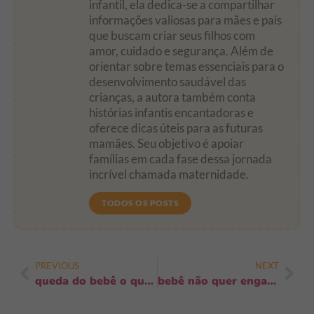
infantil, ela dedica-se a compartilhar
informações valiosas para mães e pais
que buscam criar seus filhos com
amor, cuidado e segurança. Além de
orientar sobre temas essenciais para o
desenvolvimento saudável das
crianças, a autora também conta
histórias infantis encantadoras e
oferece dicas úteis para as futuras
mamães. Seu objetivo é apoiar
famílias em cada fase dessa jornada
incrível chamada maternidade.
TODOS OS POSTS
PREVIOUS
NEXT
queda do bebê o que fazer: passos imediatos, sinais e quando agir
bebê não quer engatinhar: por que ocorre e 9 táticas práticas que funcionam