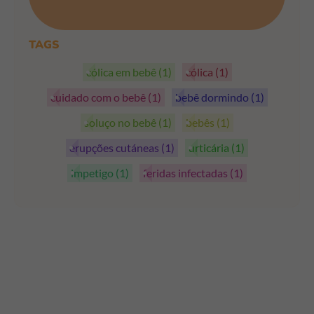
PEGAR OS CUPÕES
TAGS
cólica em bebê
(1)
cólica
(1)
cuidado com o bebê
(1)
bebê dormindo
(1)
soluço no bebê
(1)
bebês
(1)
erupções cutáneas
(1)
urticária
(1)
impetigo
(1)
feridas infectadas
(1)