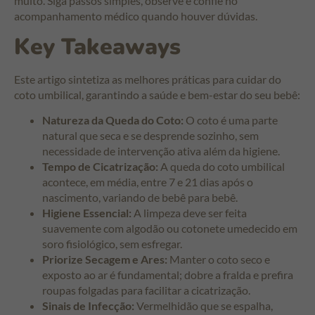
muito. Siga passos simples, observe e confie no
acompanhamento médico quando houver dúvidas.
Key Takeaways
Este artigo sintetiza as melhores práticas para cuidar do
coto umbilical, garantindo a saúde e bem-estar do seu bebê:
Natureza da Queda do Coto:
O coto é uma parte
natural que seca e se desprende sozinho, sem
necessidade de intervenção ativa além da higiene.
Tempo de Cicatrização:
A queda do coto umbilical
acontece, em média, entre 7 e 21 dias após o
nascimento, variando de bebê para bebê.
Higiene Essencial:
A limpeza deve ser feita
suavemente com algodão ou cotonete umedecido em
soro fisiológico, sem esfregar.
Priorize Secagem e Ares:
Manter o coto seco e
exposto ao ar é fundamental; dobre a fralda e prefira
roupas folgadas para facilitar a cicatrização.
Sinais de Infecção:
Vermelhidão que se espalha,