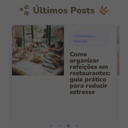
Últimos Posts
Alimentação e
Nutrição
Como
s
organizar
refeições em
restaurantes:
guia prático
es
para reduzir
:
estresse
e