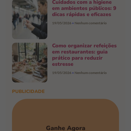
Cuidados com a higiene
em ambientes públicos: 9
dicas rápidas e eficazes
19/05/2026
Nenhum comentário
Como organizar refeições
em restaurantes: guia
prático para reduzir
estresse
19/05/2026
Nenhum comentário
PUBLICIDADE
Ganhe Agora