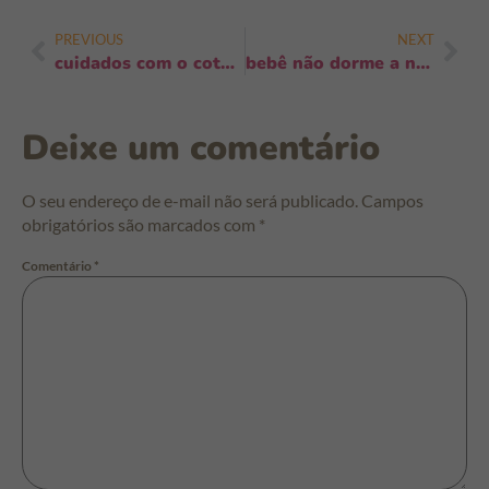
PREVIOUS
NEXT
cuidados com o coto umbilical: guia prático e urgente para evitar infecções
bebê não dorme a noite solução: 5 passos práticos para noites mais calmas
Deixe um comentário
O seu endereço de e-mail não será publicado.
Campos
obrigatórios são marcados com
*
Comentário
*