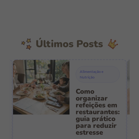
Últimos Posts
Alimentação e
Nutrição
Como
s
organizar
refeições em
restaurantes:
guia prático
es
para reduzir
:
estresse