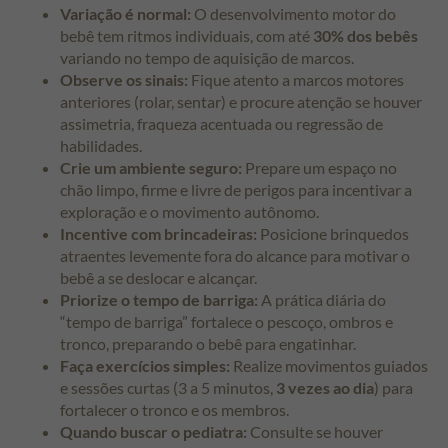
Variação é normal:
O desenvolvimento motor do
bebê tem ritmos individuais, com até
30% dos bebês
variando no tempo de aquisição de marcos.
Observe os sinais:
Fique atento a marcos motores
anteriores (rolar, sentar) e procure atenção se houver
assimetria, fraqueza acentuada ou regressão de
habilidades.
Crie um ambiente seguro:
Prepare um espaço no
chão limpo, firme e livre de perigos para incentivar a
exploração e o movimento autônomo.
Incentive com brincadeiras:
Posicione brinquedos
atraentes levemente fora do alcance para motivar o
bebê a se deslocar e alcançar.
Priorize o tempo de barriga:
A prática diária do
“tempo de barriga” fortalece o pescoço, ombros e
tronco, preparando o bebê para engatinhar.
Faça exercícios simples:
Realize movimentos guiados
e sessões curtas (3 a 5 minutos,
3 vezes ao dia
) para
fortalecer o tronco e os membros.
Quando buscar o pediatra:
Consulte se houver