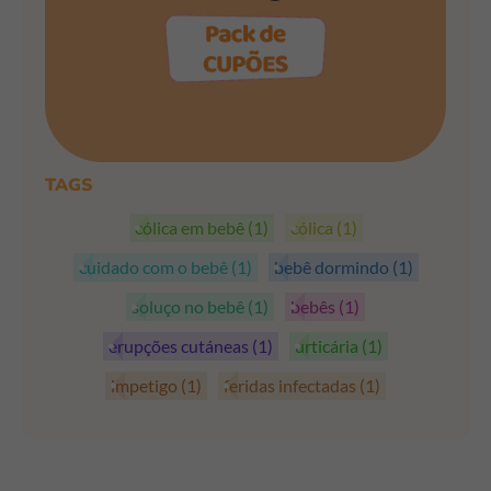
PEGAR OS CUPÕES
TAGS
cólica em bebê
(1)
cólica
(1)
cuidado com o bebê
(1)
bebê dormindo
(1)
soluço no bebê
(1)
bebês
(1)
erupções cutáneas
(1)
urticária
(1)
impetigo
(1)
feridas infectadas
(1)