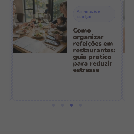
Alimentação e
Nutrição
Como
s
organizar
refeições em
restaurantes:
guia prático
es
para reduzir
:
estresse
e