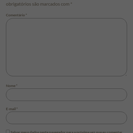
obrigatórios são marcados com
*
Comentário
*
Nome
*
E-mail
*
Salvar meus dados neste navegador para a próxima vez que eu comentar.