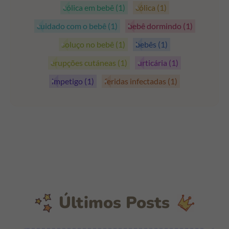
cólica em bebê
(1)
cólica
(1)
cuidado com o bebê
(1)
bebê dormindo
(1)
soluço no bebê
(1)
bebês
(1)
erupções cutáneas
(1)
urticária
(1)
impetigo
(1)
feridas infectadas
(1)
Últimos Posts