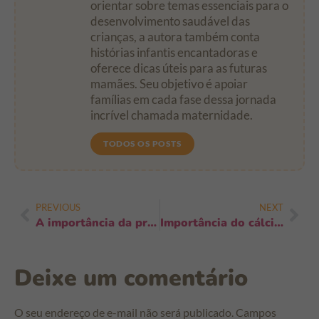
orientar sobre temas essenciais para o
desenvolvimento saudável das
crianças, a autora também conta
histórias infantis encantadoras e
oferece dicas úteis para as futuras
mamães. Seu objetivo é apoiar
famílias em cada fase dessa jornada
incrível chamada maternidade.
TODOS OS POSTS
PREVIOUS
NEXT
A importância da presença ativa dos pais: como muda a vida da criança
Importância do cálcio no crescimento do bebê: 7 sinais que você não pode ignorar
Deixe um comentário
O seu endereço de e-mail não será publicado.
Campos