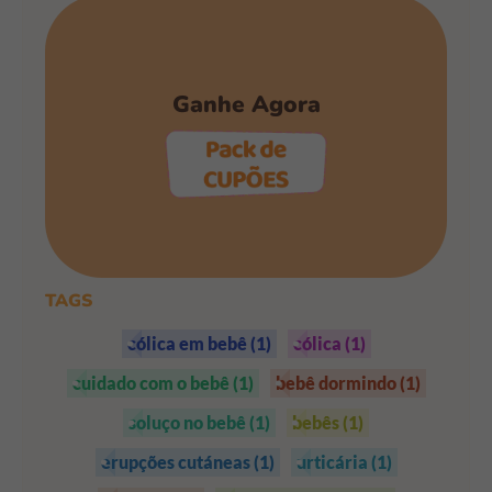
Ganhe Agora
PEGAR OS CUPÕES
TAGS
cólica em bebê
(1)
cólica
(1)
cuidado com o bebê
(1)
bebê dormindo
(1)
soluço no bebê
(1)
bebês
(1)
erupções cutáneas
(1)
urticária
(1)