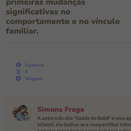
primeiras mudanças
significativas no
comportamento e no vínculo
familiar.
Facebook
X
Telegram
Simone Fraga
A autora do site "
Saúde do Bebê
" é uma a
infantil, ela dedica-se a compartilhar inf
orientar sobre temas essenciais para o de