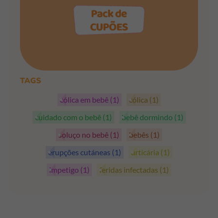
PEGAR OS CUPÕES
TAGS
cólica em bebê
(1)
cólica
(1)
cuidado com o bebê
(1)
bebê dormindo
(1)
soluço no bebê
(1)
bebês
(1)
erupções cutáneas
(1)
urticária
(1)
impetigo
(1)
feridas infectadas
(1)