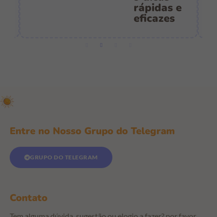
e
Entre no Nosso Grupo do Telegram
GRUPO DO TELEGRAM
Contato
Tem alguma dúvida, sugestão ou elogio a fazer? por favor