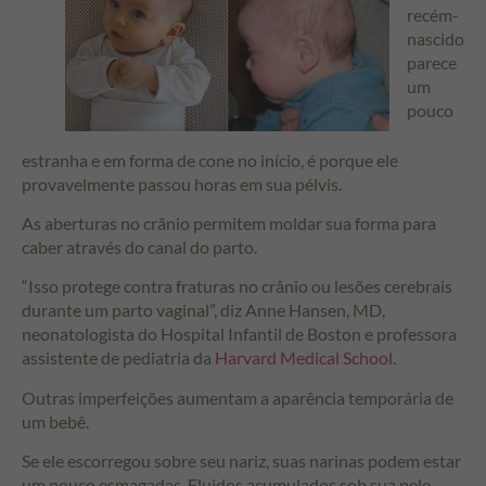
recém-
nascido
parece
um
pouco
estranha e em forma de cone no início, é porque ele
provavelmente passou horas em sua pélvis.
As aberturas no crânio permitem moldar sua forma para
caber através do canal do parto.
“Isso protege contra fraturas no crânio ou lesões cerebrais
durante um parto vaginal”, diz Anne Hansen, MD,
neonatologista do Hospital Infantil de Boston e professora
assistente de pediatria da
Harvard Medical School
.
Outras imperfeições aumentam a aparência temporária de
um bebê.
Se ele escorregou sobre seu nariz, suas narinas podem estar
um pouco esmagadas. Fluidos acumulados sob sua pele