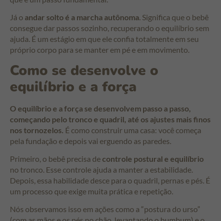
Já o
andar solto é a marcha autônoma
. Significa que o bebê
consegue dar passos sozinho, recuperando o equilíbrio sem
ajuda. É um estágio em que ele confia totalmente em seu
próprio corpo para se manter em pé e em movimento.
Como se desenvolve o
equilíbrio e a força
O equilíbrio e a força se desenvolvem passo a passo,
começando pelo tronco e quadril, até os ajustes mais finos
nos tornozelos.
É como construir uma casa: você começa
pela fundação e depois vai erguendo as paredes.
Primeiro, o bebê precisa de
controle postural e equilíbrio
no tronco. Esse controle ajuda a manter a estabilidade.
Depois, essa habilidade desce para o quadril, pernas e pés. É
um processo que exige muita prática e repetição.
Nós observamos isso em ações como a “postura do urso”
(com as mãos e os pés no chão, levantando o bumbum) e o