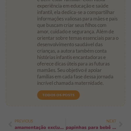
experiência em educação e saúde
infantil, ela dedica-se a compartilhar
informações valiosas para mães e pais
que buscam criar seus filhos com
amor, cuidado e segurança. Além de
orientar sobre temas essenciais para o
desenvolvimento saudável das
crianças, a autora também conta
histórias infantis encantadoras e
oferece dicas úteis para as futuras
mamães. Seu objetivo é apoiar
famílias em cada fase dessa jornada
incrível chamada maternidade.
TODOS OS POSTS
PREVIOUS
NEXT
amamentação exclusiva benefícios: 9 impactos que transformam saúde do seu bebê
papinhas para bebê 6 meses: receitas, porções e erros que você deve evitar