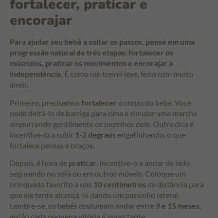
fortalecer, praticar e
encorajar
Para ajudar seu bebê a soltar os passos, pense em uma
progressão natural de três etapas: fortalecer os
músculos, praticar os movimentos e encorajar a
independência.
É como um treino leve, feito com muito
amor.
Primeiro, precisamos
fortalecer
o corpo do bebê. Você
pode deitá-lo de barriga para cima e simular uma marcha
empurrando gentilmente os pezinhos dele. Outra dica é
incentivá-lo a subir
1-2 degraus
engatinhando, o que
fortalece pernas e braços.
Depois, é hora de
praticar
. Incentive-o a andar de lado
segurando no sofá ou em outros móveis. Coloque um
brinquedo favorito a uns
10 centímetros
de distância para
que ele tente alcançá-lo dando um passinho lateral.
Lembre-se, os bebês costumam andar entre
9 e 15 meses
,
então cada pequena vitória é importante.