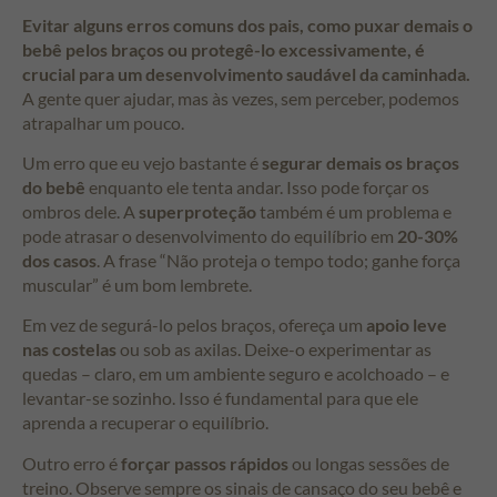
Evitar alguns erros comuns dos pais, como puxar demais o
bebê pelos braços ou protegê-lo excessivamente, é
crucial para um desenvolvimento saudável da caminhada.
A gente quer ajudar, mas às vezes, sem perceber, podemos
atrapalhar um pouco.
Um erro que eu vejo bastante é
segurar demais os braços
do bebê
enquanto ele tenta andar. Isso pode forçar os
ombros dele. A
superproteção
também é um problema e
pode atrasar o desenvolvimento do equilíbrio em
20-30%
dos casos
. A frase “Não proteja o tempo todo; ganhe força
muscular” é um bom lembrete.
Em vez de segurá-lo pelos braços, ofereça um
apoio leve
nas costelas
ou sob as axilas. Deixe-o experimentar as
quedas – claro, em um ambiente seguro e acolchoado – e
levantar-se sozinho. Isso é fundamental para que ele
aprenda a recuperar o equilíbrio.
Outro erro é
forçar passos rápidos
ou longas sessões de
treino. Observe sempre os sinais de cansaço do seu bebê e