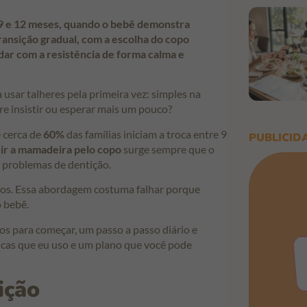
9 e 12 meses, quando o bebê demonstra
ansição gradual, com a escolha do copo
dar com a resistência de forma calma e
usar talheres pela primeira vez: simples na
tre insistir ou esperar mais um pouco?
 cerca de
60%
das famílias iniciam a troca entre 9
PUBLICID
ir a mamadeira pelo copo
surge sempre que o
 problemas de dentição.
tos. Essa abordagem costuma falhar porque
 bebê.
ros para começar, um passo a passo diário e
dicas que eu uso e um plano que você pode
ição