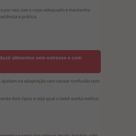
 por vez, use o copo adequado e mantenha
ciência e prática.
duzir alimentos sem estresse e com
es ajudam na adaptação sem causar confusão com
nte dois tipos e veja qual o bebê aceita melhor.
enha o resto das rotinas iguais: horário, colo