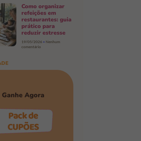
Como organizar
refeições em
restaurantes: guia
prático para
reduzir estresse
19/05/2026
Nenhum
comentário
ADE
Ganhe Agora