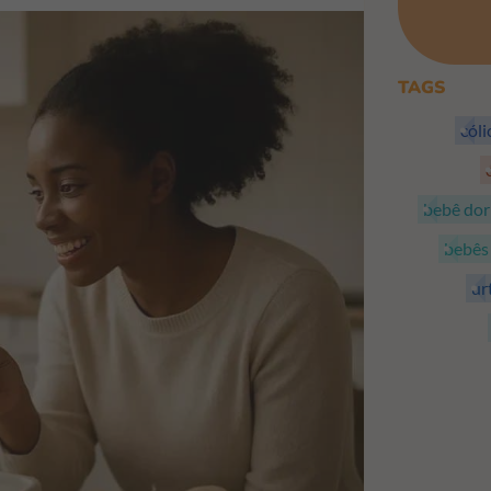
TAGS
cól
bebê do
bebê
ur