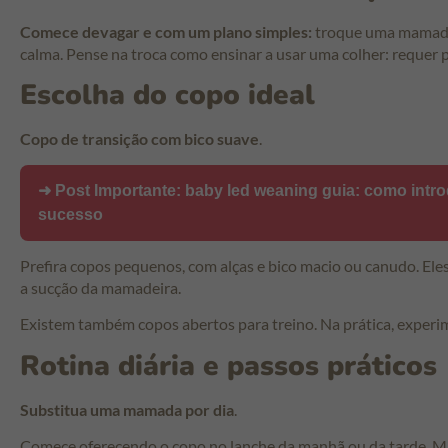
Comece devagar e com um plano simples:
troque uma mamada
calma. Pense na troca como ensinar a usar uma colher: requer pa
Escolha do copo ideal
Copo de transição com bico suave
.
➜ Post Importante:
baby led weaning guia: como intro
sucesso
Prefira copos pequenos, com alças e bico macio ou canudo. El
a sucção da mamadeira.
Existem também copos abertos para treino. Na prática, experime
Rotina diária e passos práticos
Substitua uma mamada por dia
.
Comece oferecendo o copo no lanche da manhã ou da tarde. Mant