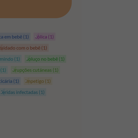
PEGAR OS CUPÕES
ica em bebê
(1)
cólica
(1)
cuidado com o bebê
(1)
rmindo
(1)
soluço no bebê
(1)
s
(1)
erupções cutáneas
(1)
ticária
(1)
impetigo
(1)
feridas infectadas
(1)