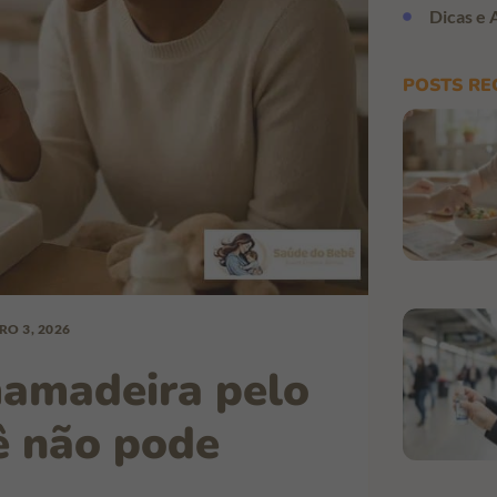
Dicas e 
POSTS RE
RO 3, 2026
mamadeira pelo
cê não pode