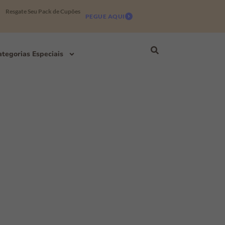
Resgate Seu Pack de Cupões
PEGUE AQUI
tegorias Especiais