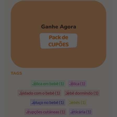
Ganhe Agora
PEGAR OS CUPÕES
TAGS
cólica em bebê
(1)
cólica
(1)
cuidado com o bebê
(1)
bebê dormindo
(1)
soluço no bebê
(1)
bebês
(1)
erupções cutáneas
(1)
urticária
(1)