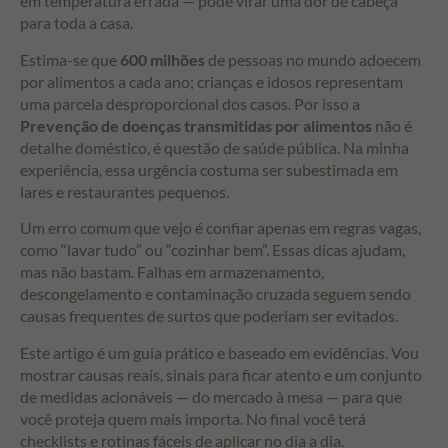
em temperatura errada — pode virar uma dor de cabeça
para toda a casa.
Estima-se que
600 milhões
de pessoas no mundo adoecem
por alimentos a cada ano; crianças e idosos representam
uma parcela desproporcional dos casos. Por isso a
Prevenção de doenças transmitidas por alimentos
não é
detalhe doméstico, é questão de saúde pública. Na minha
experiência, essa urgência costuma ser subestimada em
lares e restaurantes pequenos.
Um erro comum que vejo é confiar apenas em regras vagas,
como “lavar tudo” ou “cozinhar bem”. Essas dicas ajudam,
mas não bastam. Falhas em armazenamento,
descongelamento e contaminação cruzada seguem sendo
causas frequentes de surtos que poderiam ser evitados.
Este artigo é um guia prático e baseado em evidências. Vou
mostrar causas reais, sinais para ficar atento e um conjunto
de medidas acionáveis — do mercado à mesa — para que
você proteja quem mais importa. No final você terá
checklists e rotinas fáceis de aplicar no dia a dia.