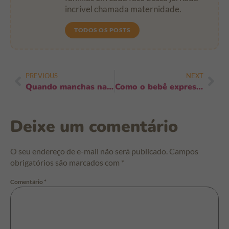
incrível chamada maternidade.
TODOS OS POSTS
PREVIOUS
NEXT
Quando manchas na pele indicam infecção: sinais, urgência e o que fazer já
Como o bebê expressa conforto e desconforto: sinais que todo pai deve entender
Deixe um comentário
O seu endereço de e-mail não será publicado.
Campos
obrigatórios são marcados com
*
Comentário
*