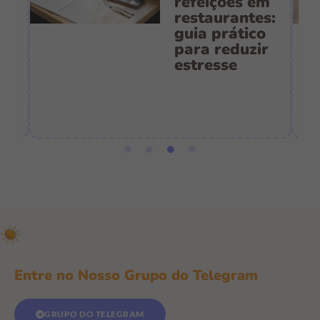
refeições em
restaurantes:
guia prático
es
para reduzir
:
estresse
e
Entre no Nosso Grupo do Telegram
GRUPO DO TELEGRAM