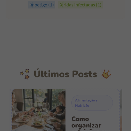
impetigo
(1)
feridas infectadas
(1)
Últimos Posts
Alimentação e
Nutrição
Como
s
organizar