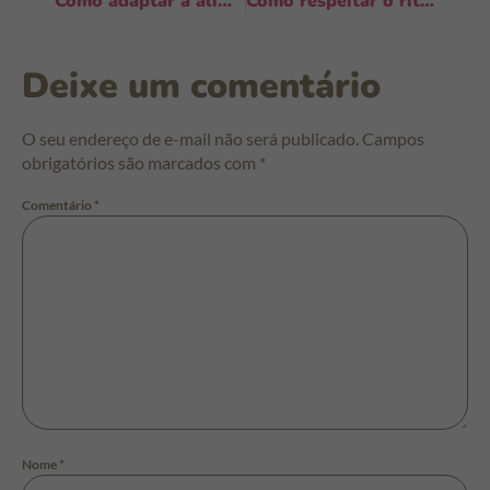
Como adaptar a alimentação ao ritmo do bebê: ajustes práticos para dias reais
Como respeitar o ritmo único do bebê: guia prático para pais mais tranquilos
Deixe um comentário
O seu endereço de e-mail não será publicado.
Campos
obrigatórios são marcados com
*
Comentário
*
Nome
*