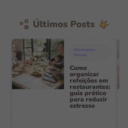
Últimos Posts
Alimentação e
Nutrição
Como
s
organizar
refeições em
restaurantes:
guia prático
es
para reduzir
:
estresse
e