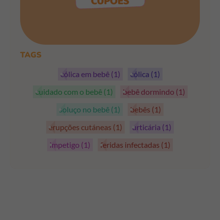
PEGAR OS CUPÕES
TAGS
cólica em bebê
(1)
cólica
(1)
cuidado com o bebê
(1)
bebê dormindo
(1)
soluço no bebê
(1)
bebês
(1)
erupções cutáneas
(1)
urticária
(1)
impetigo
(1)
feridas infectadas
(1)