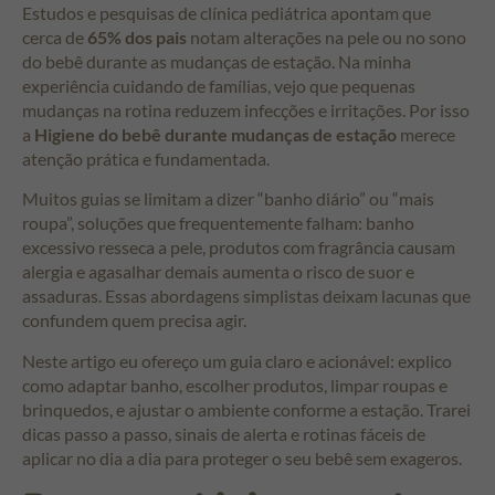
Estudos e pesquisas de clínica pediátrica apontam que
cerca de
65% dos pais
notam alterações na pele ou no sono
do bebê durante as mudanças de estação. Na minha
experiência cuidando de famílias, vejo que pequenas
mudanças na rotina reduzem infecções e irritações. Por isso
a
Higiene do bebê durante mudanças de estação
merece
atenção prática e fundamentada.
Muitos guias se limitam a dizer “banho diário” ou “mais
roupa”, soluções que frequentemente falham: banho
excessivo resseca a pele, produtos com fragrância causam
alergia e agasalhar demais aumenta o risco de suor e
assaduras. Essas abordagens simplistas deixam lacunas que
confundem quem precisa agir.
Neste artigo eu ofereço um guia claro e acionável: explico
como adaptar banho, escolher produtos, limpar roupas e
brinquedos, e ajustar o ambiente conforme a estação. Trarei
dicas passo a passo, sinais de alerta e rotinas fáceis de
aplicar no dia a dia para proteger o seu bebê sem exageros.