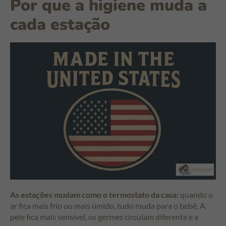
Por que a higiene muda a
cada estação
As estações mudam como o termostato da casa:
quando o
ar fica mais frio ou mais úmido, tudo muda para o bebê. A
pele fica mais sensível, os germes circulam diferente e a