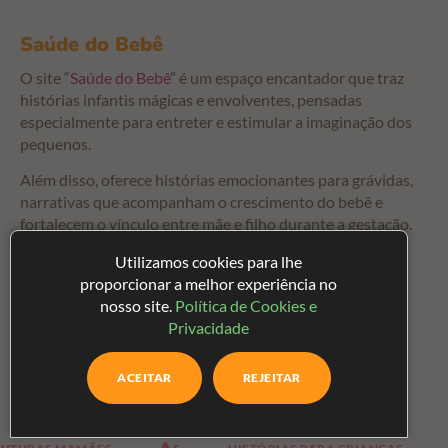
Saúde do Bebê
O site “
Saúde do Bebê
” é um espaço encantador que traz
histórias infantis mágicas e envolventes, pensadas
especialmente para entreter e estimular a imaginação dos
pequenos.
Além disso, oferece histórias emocionantes para grávidas,
narrativas que acompanham o crescimento do bebê e
fortalecem o vínculo entre mãe e filho durante a gestação.
Cada história é uma jornada repleta de carinho, criando
Utilizamos cookies para lhe
momentos inesquecíveis para mamães e crianças.
proporcionar a melhor experiência no
nosso site.
Política de Cookies e
É o lugar ideal para quem busca conteúdo especial, feito
Privacidade
com amor, para toda a família.
ACEITAR
REJEITAR