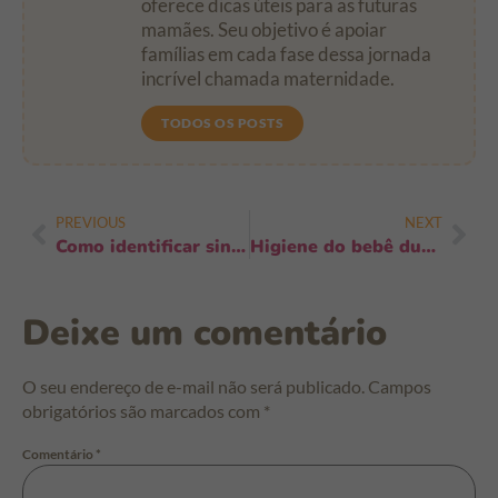
oferece dicas úteis para as futuras
mamães. Seu objetivo é apoiar
famílias em cada fase dessa jornada
incrível chamada maternidade.
TODOS OS POSTS
PREVIOUS
NEXT
Como identificar sinais de sobrecarga sensorial: 12 sinais e o que fazer agora
Higiene do bebê durante mudanças de estação: 10 estratégias para cuidar da pele
Deixe um comentário
O seu endereço de e-mail não será publicado.
Campos
obrigatórios são marcados com
*
Comentário
*