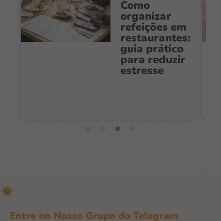
Como
s
organizar
refeições em
restaurantes:
guia prático
es
para reduzir
:
estresse
e
Entre no Nosso Grupo do Telegram