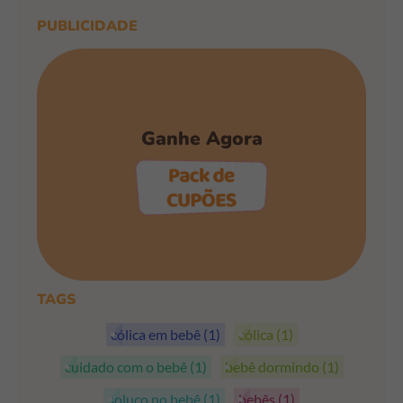
PUBLICIDADE
Ganhe Agora
PEGAR OS CUPÕES
TAGS
cólica em bebê
(1)
cólica
(1)
cuidado com o bebê
(1)
bebê dormindo
(1)
soluço no bebê
(1)
bebês
(1)