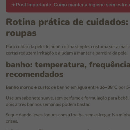
➜ Post Importante:
Como manter a higiene sem estres
Rotina prática de cuidados:
roupas
Para cuidar da pele do bebê, rotina simples costuma ser a mais 
certas reduzem irritação e ajudam a manter a barreira da pele.
banho: temperatura, frequênci
recomendados
Banho morno e curto:
dê banho em água entre
36–38°C
por
5
Use um sabonete suave, sem perfume e formulação para bebê. Ev
dois a três banhos semanais podem bastar.
Seque dando leves toques com a toalha, sem esfregar. Na minha
crises.