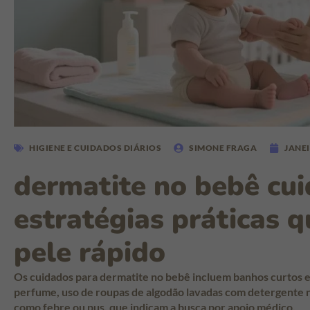
HIGIENE E CUIDADOS DIÁRIOS
SIMONE FRAGA
JANEI
dermatite no bebê cui
estratégias práticas 
pele rápido
Os cuidados para dermatite no bebê incluem banhos curtos e
perfume, uso de roupas de algodão lavadas com detergente n
como febre ou pus, que indicam a busca por apoio médico.