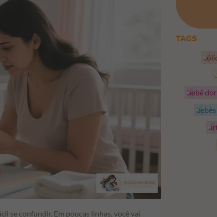
TAGS
cól
bebê do
bebê
ur
il se confundir. Em poucas linhas, você vai