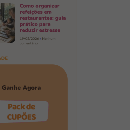
Como organizar
refeições em
restaurantes: guia
prático para
reduzir estresse
19/05/2026
Nenhum
comentário
ADE
Ganhe Agora