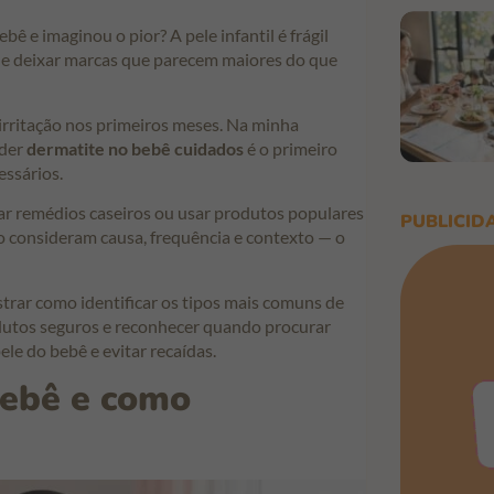
ê e imaginou o pior? A pele infantil é frágil
de deixar marcas que parecem maiores do que
irritação nos primeiros meses. Na minha
nder
dermatite no bebê cuidados
é o primeiro
essários.
tar remédios caseiros ou usar produtos populares
PUBLICID
 consideram causa, frequência e contexto — o
strar como identificar os tipos mais comuns de
odutos seguros e reconhecer quando procurar
ele do bebê e evitar recaídas.
bebê e como