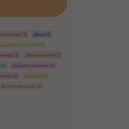
PEGAR OS CUPÕES
ica em bebê
(1)
cólica
(1)
cuidado com o bebê
(1)
rmindo
(1)
soluço no bebê
(1)
s
(1)
erupções cutáneas
(1)
ticária
(1)
impetigo
(1)
feridas infectadas
(1)