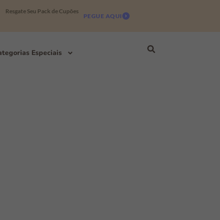
Resgate Seu Pack de Cupões
PEGUE AQUI
tegorias Especiais