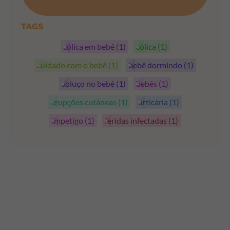
PEGAR OS CUPÕES
TAGS
cólica em bebê
(1)
cólica
(1)
cuidado com o bebê
(1)
bebê dormindo
(1)
soluço no bebê
(1)
bebês
(1)
erupções cutáneas
(1)
urticária
(1)
impetigo
(1)
feridas infectadas
(1)