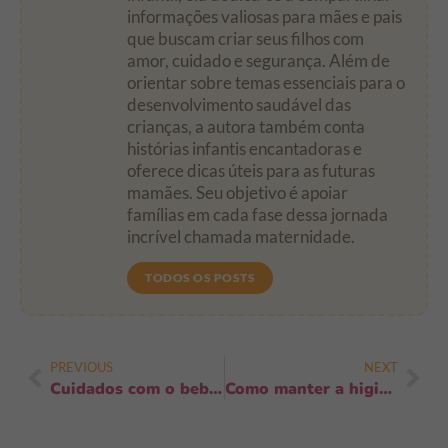
informações valiosas para mães e pais
que buscam criar seus filhos com
amor, cuidado e segurança. Além de
orientar sobre temas essenciais para o
desenvolvimento saudável das
crianças, a autora também conta
histórias infantis encantadoras e
oferece dicas úteis para as futuras
mamães. Seu objetivo é apoiar
famílias em cada fase dessa jornada
incrível chamada maternidade.
TODOS OS POSTS
PREVIOUS
NEXT
Cuidados com o bebê após contato com doentes: guia rápido para proteger a saúde
Como manter a higiene em ambientes abertos: guia prático e rápido