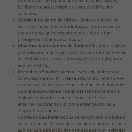
e itens específicos por idade em uma bolsa visível,
facilitando o acesso rápido e a gestão diária dos
cuidados.
Gestão Inteligente de Visitas:
Limite o número de
visitantes (idealmente
2 adultos
por vez), restrinja o
tempo e peça que pessoas doentes não visitem,
protegendo o bebê de contágios.
Monitoramento Atento da Rotina:
Observe e registre
padrões de alimentação, sono, trocas de fralda e sinais
de conforto, pois essas informações são vitais para a
equipe médica.
Reconheça Sinais de Alerta:
Esteja vigilante a sinais
como respiração difícil,
febre alta
, choro inconsolável
ou recusa alimentar, e acione a equipe imediatamente.
Comunicação Ativa é Fundamental:
Mantenha um
diálogo constante e aberto com os médicos e
enfermeiros, tirando dúvidas e entendendo cada
etapa do tratamento.
Confie no Seu Instinto:
Sua percepção sobre o bebê é
valiosa; não hesite em relatar qualquer preocupação à
equipe, pois a intuição dos pais pode ser um indicador