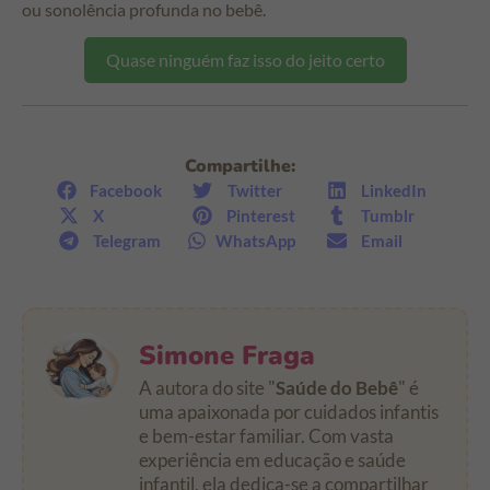
ou sonolência profunda no bebê.
Quase ninguém faz isso do jeito certo
Compartilhe:
Facebook
Twitter
LinkedIn
X
Pinterest
Tumblr
Telegram
WhatsApp
Email
Simone Fraga
A autora do site "
Saúde do Bebê
" é
uma apaixonada por cuidados infantis
e bem-estar familiar. Com vasta
experiência em educação e saúde
infantil, ela dedica-se a compartilhar