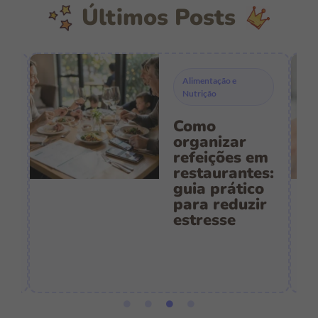
Últimos Posts
Alimentação e
Nutrição
Como
s
organizar
refeições em
restaurantes:
guia prático
es
para reduzir
:
estresse
e