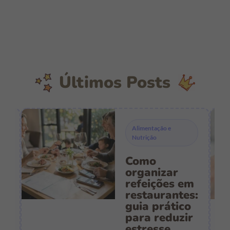
Últimos Posts
Alimentação e
Nutrição
Como
s
organizar
refeições em
restaurantes:
guia prático
es
para reduzir
:
estresse