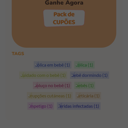
Ganhe Agora
PEGAR OS CUPÕES
TAGS
cólica em bebê
(1)
cólica
(1)
cuidado com o bebê
(1)
bebê dormindo
(1)
soluço no bebê
(1)
bebês
(1)
erupções cutáneas
(1)
urticária
(1)
impetigo
(1)
feridas infectadas
(1)