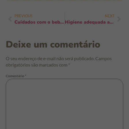
PREVIOUS
NEXT
Cuidados com o bebê durante surtos virais: 12 ações práticas para proteger hoje
Higiene adequada após contato com muitas pessoas: 7 passos rápidos e eficazes
Deixe um comentário
O seu endereço de e-mail não será publicado.
Campos
obrigatórios são marcados com
*
Comentário
*