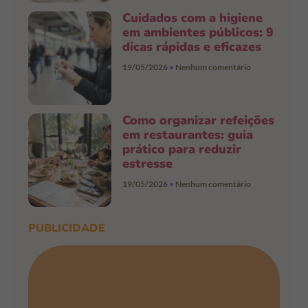
Cuidados com a higiene
em ambientes públicos: 9
dicas rápidas e eficazes
19/05/2026
Nenhum comentário
Como organizar refeições
em restaurantes: guia
prático para reduzir
estresse
19/05/2026
Nenhum comentário
PUBLICIDADE