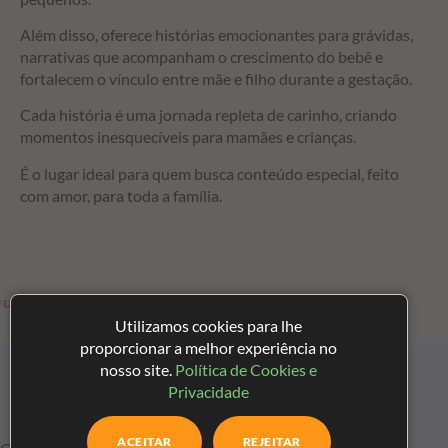
Além disso, oferece histórias emocionantes para grávidas,
narrativas que acompanham o crescimento do bebê e
fortalecem o vínculo entre mãe e filho durante a gestação.
Cada história é uma jornada repleta de carinho, criando
momentos inesquecíveis para mamães e crianças.
É o lugar ideal para quem busca conteúdo especial, feito
com amor, para toda a família.
 MAMÃES
HISTÓRIAS PARA CRIANÇAS
Utilizamos cookies para lhe
proporcionar a melhor experiência no
nosso site.
Política de Cookies e
Privacidade
ACEITAR
REJEITAR