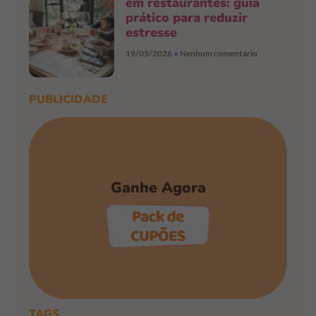
em restaurantes: guia
prático para reduzir
estresse
19/05/2026
Nenhum comentário
PUBLICIDADE
Ganhe Agora
PEGAR OS CUPÕES
TAGS