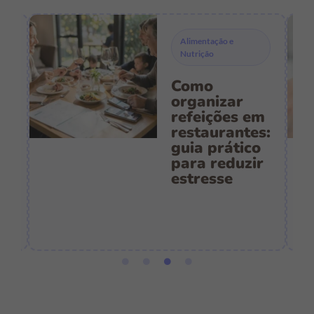
Alimentação e
Nutrição
Como
s
organizar
refeições em
restaurantes:
guia prático
es
para reduzir
:
estresse
e