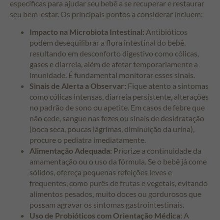
específicas para ajudar seu bebê a se recuperar e restaurar
seu bem-estar. Os principais pontos a considerar incluem:
Impacto na Microbiota Intestinal:
Antibióticos
podem desequilibrar a flora intestinal do bebê,
resultando em desconforto digestivo como cólicas,
gases e diarreia, além de afetar temporariamente a
imunidade. É fundamental monitorar esses sinais.
Sinais de Alerta a Observar:
Fique atento a sintomas
como cólicas intensas, diarreia persistente, alterações
no padrão de sono ou apetite. Em casos de febre que
não cede, sangue nas fezes ou sinais de desidratação
(boca seca, poucas lágrimas, diminuição da urina),
procure o pediatra imediatamente.
Alimentação Adequada:
Priorize a continuidade da
amamentação ou o uso da fórmula. Se o bebê já come
sólidos, ofereça pequenas refeições leves e
frequentes, como purês de frutas e vegetais, evitando
alimentos pesados, muito doces ou gordurosos que
possam agravar os sintomas gastrointestinais.
Uso de Probióticos com Orientação Médica:
A