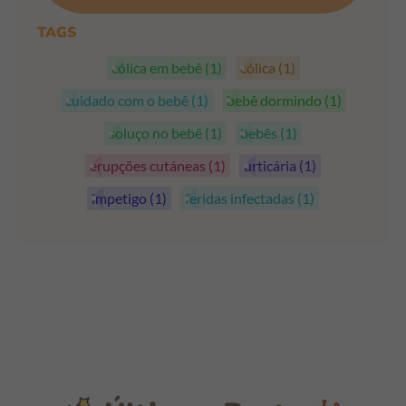
TAGS
cólica em bebê
(1)
cólica
(1)
cuidado com o bebê
(1)
bebê dormindo
(1)
soluço no bebê
(1)
bebês
(1)
erupções cutáneas
(1)
urticária
(1)
impetigo
(1)
feridas infectadas
(1)