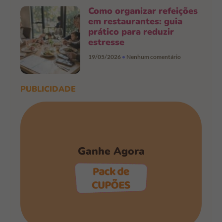
Como organizar refeições
em restaurantes: guia
prático para reduzir
estresse
19/05/2026
Nenhum comentário
PUBLICIDADE
Ganhe Agora
PEGAR OS CUPÕES