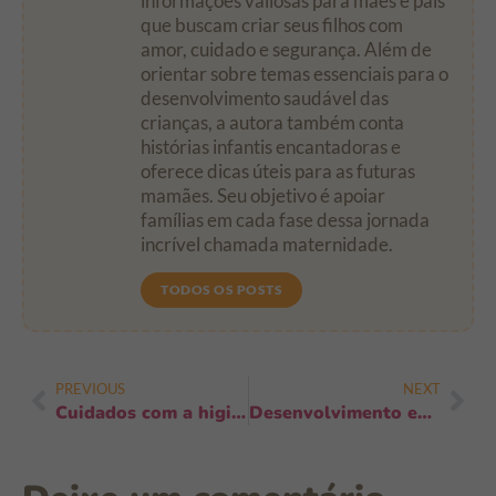
informações valiosas para mães e pais
que buscam criar seus filhos com
amor, cuidado e segurança. Além de
orientar sobre temas essenciais para o
desenvolvimento saudável das
crianças, a autora também conta
histórias infantis encantadoras e
oferece dicas úteis para as futuras
mamães. Seu objetivo é apoiar
famílias em cada fase dessa jornada
incrível chamada maternidade.
TODOS OS POSTS
PREVIOUS
NEXT
Cuidados com a higiene durante a dentição: passos simples para proteger o bebê
Desenvolvimento emocional no primeiro ano: 9 sinais e como estimular já