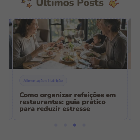
Últimos Posts
Alimentação e Nutrição
Como organizar refeições em
C
restaurantes: guia prático
p
para reduzir estresse
e