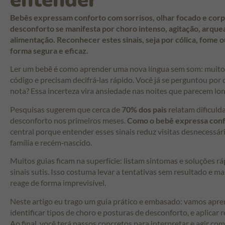
entender
Bebês expressam conforto com sorrisos, olhar focado e corp
desconforto se manifesta por choro intenso, agitação, arq
alimentação. Reconhecer estes sinais, seja por cólica, fome o
forma segura e eficaz.
Ler um bebê é como aprender uma nova língua sem som: muit
código e precisam decifrá‑las rápido. Você já se perguntou por 
nota? Essa incerteza vira ansiedade nas noites que parecem lo
Pesquisas sugerem que cerca de
70% dos pais
relatam dificulda
desconforto nos primeiros meses.
Como o bebê expressa conf
central porque entender esses sinais reduz visitas desnecessár
família e recém‑nascido.
Muitos guias ficam na superfície: listam sintomas e soluções 
sinais sutis. Isso costuma levar a tentativas sem resultado e 
reage de forma imprevisível.
Neste artigo eu trago um guia prático e embasado: vamos apren
identificar tipos de choro e posturas de desconforto, e aplicar
Ao final, você terá passos concretos para interpretar e agir com