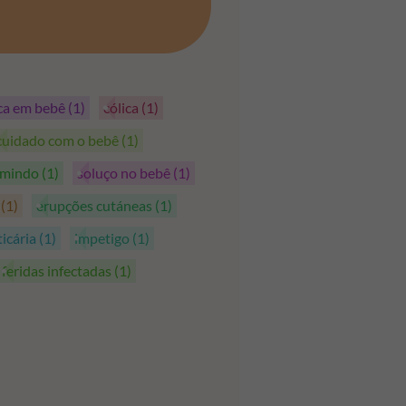
PEGAR OS CUPÕES
ica em bebê
(1)
cólica
(1)
cuidado com o bebê
(1)
rmindo
(1)
soluço no bebê
(1)
s
(1)
erupções cutáneas
(1)
ticária
(1)
impetigo
(1)
feridas infectadas
(1)