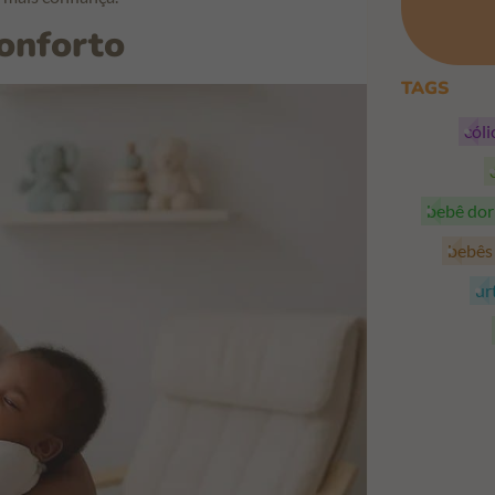
conforto
TAGS
cól
bebê do
bebê
ur