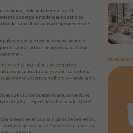
o relaxado, indicando bem-estar. O
ueamento do corpo e mudanças no sono ou
u fralda, capacita os pais a responderem de
os pais sentem que recebem mensagens em
que um choro corta o silêncio e outro mal se
ngas demais.
PUBLICID
de para distinguir sinais de conforto e
orto e desconforto
aparece aqui como tema
ias ao pronto-socorro e melhora o vínculo entre
rápidas que não consideram idade, contexto ou
mais frustração — especialmente quando o bebê
der a reconhecer os sinais claros de bem‑estar,
 respostas seguras que você pode testar em casa.
 mais confiança.