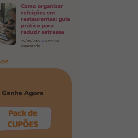
Como organizar
refeições em
restaurantes: guia
prático para
reduzir estresse
19/05/2026
Nenhum
comentário
ADE
Ganhe Agora