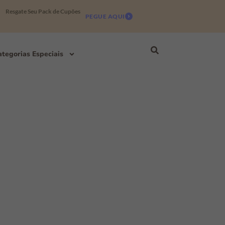
Resgate Seu Pack de Cupões
PEGUE AQUI
tegorias Especiais