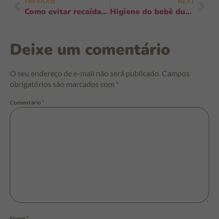
PREVIOUS
NEXT
Como evitar recaídas após infecções: 7 passos práticos para evitar retorno
Higiene do bebê durante mudanças de clima: 8 cuidados para pele e saúde
Deixe um comentário
O seu endereço de e-mail não será publicado.
Campos
obrigatórios são marcados com
*
Comentário
*
Nome
*