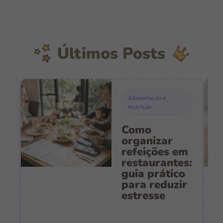
Últimos Posts
Alimentação e
Nutrição
Como
s
organizar
refeições em
restaurantes:
guia prático
es
para reduzir
:
estresse
e