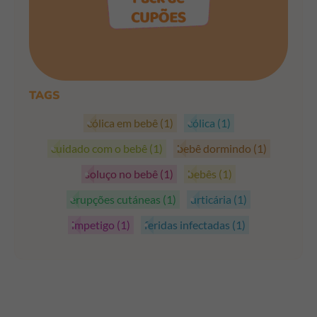
PEGAR OS CUPÕES
TAGS
cólica em bebê
(1)
cólica
(1)
cuidado com o bebê
(1)
bebê dormindo
(1)
soluço no bebê
(1)
bebês
(1)
erupções cutáneas
(1)
urticária
(1)
impetigo
(1)
feridas infectadas
(1)