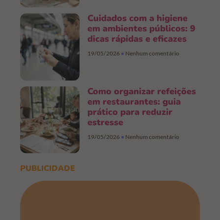
Cuidados com a higiene
em ambientes públicos: 9
dicas rápidas e eficazes
19/05/2026
Nenhum comentário
Como organizar refeições
em restaurantes: guia
prático para reduzir
estresse
19/05/2026
Nenhum comentário
PUBLICIDADE