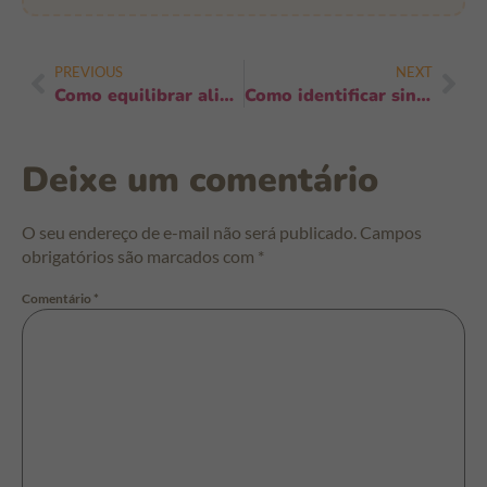
PREVIOUS
NEXT
Como equilibrar alimentação em dias fora da rotina: 6 dicas práticas
Como identificar sinais de dor abdominal: sinais que você não pode ignorar hoje
Deixe um comentário
O seu endereço de e-mail não será publicado.
Campos
obrigatórios são marcados com
*
Comentário
*