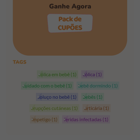
Ganhe Agora
PEGAR OS CUPÕES
TAGS
cólica em bebê
(1)
cólica
(1)
cuidado com o bebê
(1)
bebê dormindo
(1)
soluço no bebê
(1)
bebês
(1)
erupções cutáneas
(1)
urticária
(1)
impetigo
(1)
feridas infectadas
(1)