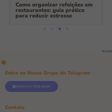
Como organizar refeições em
C
restaurantes: guia prático
p
para reduzir estresse
e
Entre no Nosso Grupo do Telegram
GRUPO DO TELEGRAM
Contato