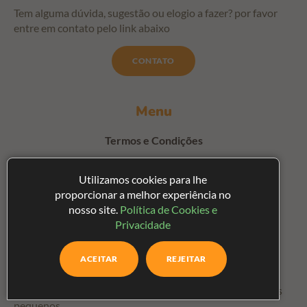
Tem alguma dúvida, sugestão ou elogio a fazer? por favor
entre em contato pelo link abaixo
CONTATO
Menu
Termos e Condições
Política de privacidade
Utilizamos cookies para lhe
proporcionar a melhor experiência no
Contato
nosso site.
Política de Cookies e
Privacidade
Saúde do Bebê
O site “
Saúde do Bebê
” é um espaço encantador que traz
ACEITAR
REJEITAR
histórias infantis mágicas e envolventes, pensadas
especialmente para entreter e estimular a imaginação dos
pequenos.