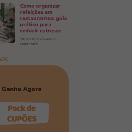
Como organizar
refeições em
restaurantes: guia
prático para
reduzir estresse
19/05/2026
Nenhum
comentário
ADE
Ganhe Agora