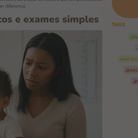
r diferença.
icos e exames simples
TAGS
cól
bebê do
bebê
ur