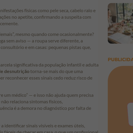
ifestações físicas como pele seca, cabelo ralo e
rações no apetite, confirmando a suspeita com
ocemente.
 demais”, mesmo quando come ocasionalmente?
a sem aviso — a roupa serve diferente, a
m consultório e em casas: pequenas pistas que,
PUBLICID
ela significativa da população infantil e adulta
de desnutrição
torna-se mais do que uma
er reconhecer esses sinais cedo reduz risco de
re um médico” — e isso não ajuda quem precisa
não relaciona sintomas físicos,
ência é a demora no diagnóstico por falta de
identificar sinais visíveis e exames úteis,
 fáceis de checar em casa, o que um profissional