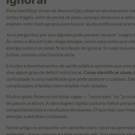
ignorar
Para identificar sinais de desnutrição, observe atentamente man
unhas frágeis, além de perda de peso, cansaço excessivo e alte
exames como hemograma para buscar ajuda profissional prec
Já se perguntou por que alguém pode parecer sempre “magro
Às vezes a desnutrição chega devagar, como uma conta que cheg
energia some e os sinais ficam fáceis de ignorar. Eu vejo isso e
juntas, contam uma história séria.
Estudos e levantamentos de saúde pública apontam que uma parc
vive algum grau de déficit nutricional.
Como identificar sinais 
curiosidade: é uma habilidade que pode acelerar o cuidado. Sab
complicações e facilita intervenções mais simples.
Muitos guias ficam só em listas vagas — “coma mais” ou “procu
de passos práticos. A abordagem rápida costuma falhar porque 
comportamentais e resultados de exames. O que vejo com frequ
atenção a detalhes cotidianos.
Neste artigo eu proponho um caminho claro: você vai aprender a 
entender causas comuns e saber quando agir. Vou mostrar sinais