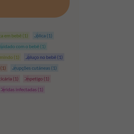
PEGAR OS CUPÕES
ica em bebê
(1)
cólica
(1)
cuidado com o bebê
(1)
rmindo
(1)
soluço no bebê
(1)
s
(1)
erupções cutáneas
(1)
ticária
(1)
impetigo
(1)
feridas infectadas
(1)