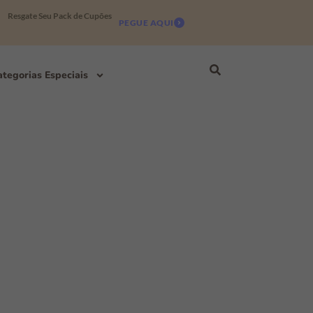
Resgate Seu Pack de Cupões
PEGUE AQUI
tegorias Especiais