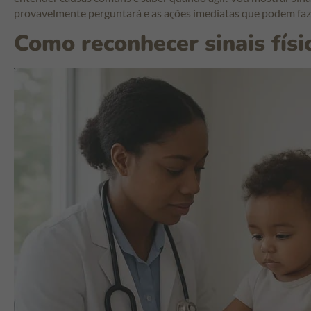
provavelmente perguntará e as ações imediatas que podem faze
Como reconhecer sinais fís