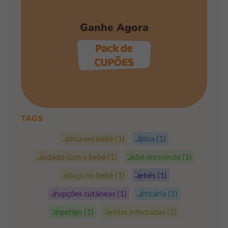
Ganhe Agora
PEGAR OS CUPÕES
TAGS
cólica em bebê
(1)
cólica
(1)
cuidado com o bebê
(1)
bebê dormindo
(1)
soluço no bebê
(1)
bebês
(1)
erupções cutáneas
(1)
urticária
(1)
impetigo
(1)
feridas infectadas
(1)