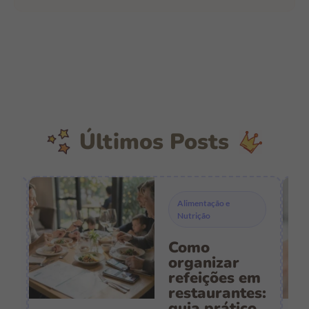
Últimos Posts
Alimentação e
Nutrição
Como
s
organizar
refeições em
restaurantes:
guia prático