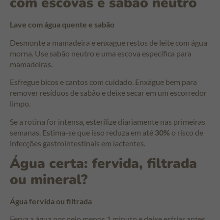
com escovas e sabão neutro
Lave com água quente e sabão
Desmonte a mamadeira e enxague restos de leite com água
morna. Use sabão neutro e uma escova específica para
mamadeiras.
Esfregue bicos e cantos com cuidado. Enxágue bem para
remover resíduos de sabão e deixe secar em um escorredor
limpo.
Se a rotina for intensa, esterilize diariamente nas primeiras
semanas. Estima-se que isso reduza em até
30%
o risco de
infecções gastrointestinais em lactentes.
Água certa: fervida, filtrada
ou mineral?
Água fervida ou filtrada
Ferva a água por pelo menos 1 minuto e deixe esfriar antes