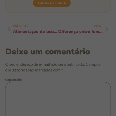
TODOS OS POSTS
PREVIOUS
NEXT
Alimentação do bebê durante a dentição: 9 alimentos que aliviam sem riscos
Diferença entre fome real e conforto emocional: como identificar e agir hoje
Deixe um comentário
O seu endereço de e-mail não será publicado.
Campos
obrigatórios são marcados com
*
Comentário
*