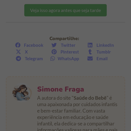
Veja isso agora antes que seja tarde
Compartilhe:
Facebook
Twitter
LinkedIn
X
Pinterest
Tumblr
Telegram
WhatsApp
Email
Simone Fraga
A autora do site "
Saúde do Bebê
" é
uma apaixonada por cuidados infantis
e bem-estar familiar. Com vasta
experiência em educação e saúde
infantil, ela dedica-se a compartilhar
informações valiosas para mães e pais