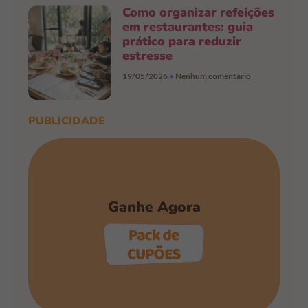
Como organizar refeições
em restaurantes: guia
prático para reduzir
estresse
19/05/2026
Nenhum comentário
PUBLICIDADE
Ganhe Agora
PEGAR OS CUPÕES