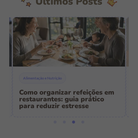
Últimos Posts
Alimentação e Nutrição
Como organizar refeições em
C
restaurantes: guia prático
p
para reduzir estresse
e