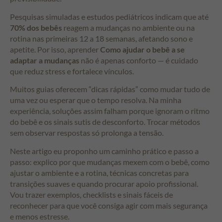
Pesquisas simuladas e estudos pediátricos indicam que até
70% dos bebês
reagem a mudanças no ambiente ou na
rotina nas primeiras 12 a 18 semanas, afetando sono e
apetite. Por isso, aprender
Como ajudar o bebê a se
adaptar a mudanças
não é apenas conforto — é cuidado
que reduz stress e fortalece vínculos.
Muitos guias oferecem “dicas rápidas” como mudar tudo de
uma vez ou esperar que o tempo resolva. Na minha
experiência, soluções assim falham porque ignoram o ritmo
do bebê e os sinais sutis de desconforto. Trocar métodos
sem observar respostas só prolonga a tensão.
Neste artigo eu proponho um caminho prático e passo a
passo: explico por que mudanças mexem com o bebê, como
ajustar o ambiente e a rotina, técnicas concretas para
transições suaves e quando procurar apoio profissional.
Vou trazer exemplos, checklists e sinais fáceis de
reconhecer para que você consiga agir com mais segurança
e menos estresse.