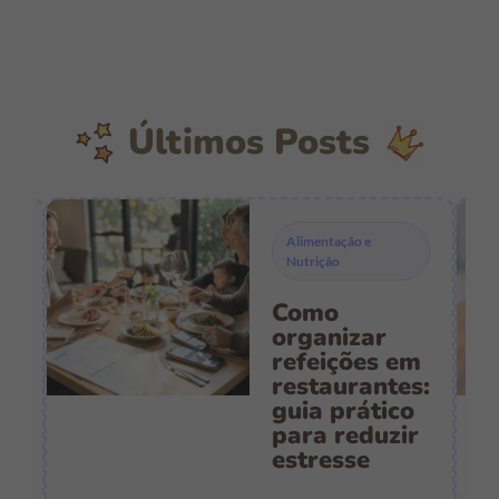
Últimos Posts
Alimentação e
Nutrição
Como
s
organizar
refeições em
restaurantes:
guia prático
es
para reduzir
:
estresse