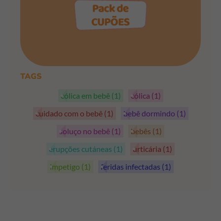
PEGAR OS CUPÕES
TAGS
cólica em bebê
(1)
cólica
(1)
cuidado com o bebê
(1)
bebê dormindo
(1)
soluço no bebê
(1)
bebês
(1)
erupções cutáneas
(1)
urticária
(1)
impetigo
(1)
feridas infectadas
(1)