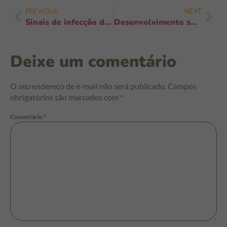
PREVIOUS
NEXT
Sinais de infecção de garganta em bebês: sintomas, urgência e passos práticos
Desenvolvimento social nos primeiros meses: como estimular vínculos e confiança
Deixe um comentário
O seu endereço de e-mail não será publicado.
Campos
obrigatórios são marcados com
*
Comentário
*