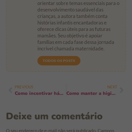
orientar sobre temas essenciais para o
desenvolvimento saudável das
crianças, a autora também conta
histórias infantis encantadoras e
oferece dicas úteis para as futuras
mamães. Seu objetivo é apoiar
famílias em cada fase dessa jornada
incrível chamada maternidade.
TODOS OS POSTS
PREVIOUS
NEXT
Como incentivar hábitos saudáveis desde cedo: 12 estratégias práticas e urgentes
Como manter a higiene durante passeios longos: 15 estratégias práticas e rápidas
Deixe um comentário
O seu endereço de e-mail não será publicado.
Campos