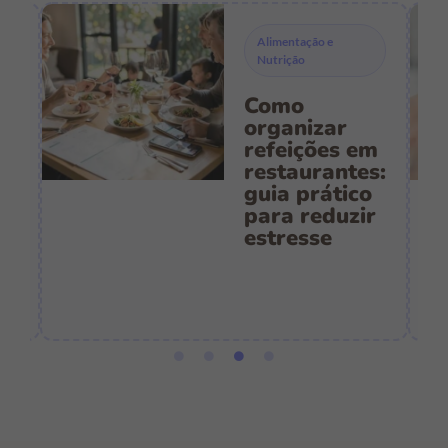
Alimentação e
Nutrição
Como
s
organizar
refeições em
restaurantes:
guia prático
es
para reduzir
:
estresse
e