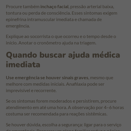
Procure também
inchaço facial
, pressão arterial baixa,
tontura ou perda de consciência. Esses sintomas exigem
epinefrina intramuscular imediata e chamada de
emergência.
Explique ao socorrista o que ocorreu e o tempo desde o
início. Anotar o cronômetro ajuda na triagem.
Quando buscar ajuda médica
imediata
Use emergência se houver sinais graves
, mesmo que
melhore com medidas iniciais. Anafilaxia pode ser
imprevisível e recorrente.
Se os sintomas forem moderados e persistirem, procure
atendimento em até uma hora. A observação por 4–6 horas
costuma ser recomendada para reações sistêmicas.
Se houver dúvida, escolha a segurança: ligar para o serviço
de emergência. Preparar um plano familiar reduz o pânico.