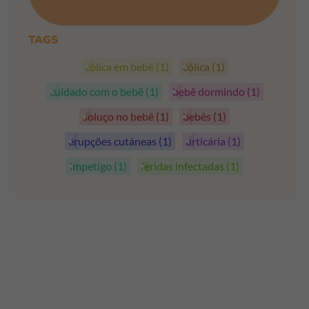
PEGAR OS CUPÕES
TAGS
cólica em bebê
(1)
cólica
(1)
cuidado com o bebê
(1)
bebê dormindo
(1)
soluço no bebê
(1)
bebês
(1)
erupções cutáneas
(1)
urticária
(1)
impetigo
(1)
feridas infectadas
(1)