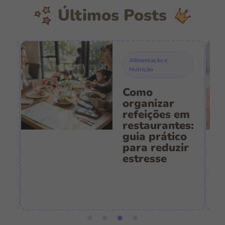
Últimos Posts
Alimentação e
Nutrição
Como
s
organizar
refeições em
restaurantes:
guia prático
es
para reduzir
:
estresse
e