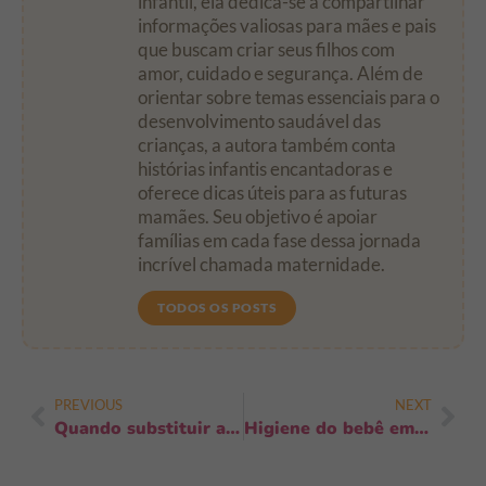
infantil, ela dedica-se a compartilhar
informações valiosas para mães e pais
que buscam criar seus filhos com
amor, cuidado e segurança. Além de
orientar sobre temas essenciais para o
desenvolvimento saudável das
crianças, a autora também conta
histórias infantis encantadoras e
oferece dicas úteis para as futuras
mamães. Seu objetivo é apoiar
famílias em cada fase dessa jornada
incrível chamada maternidade.
TODOS OS POSTS
PREVIOUS
NEXT
Quando substituir a mamadeira pelo copo: 7 sinais que você não pode ignorar
Higiene do bebê em ambientes compartilhados: guia prático e urgente