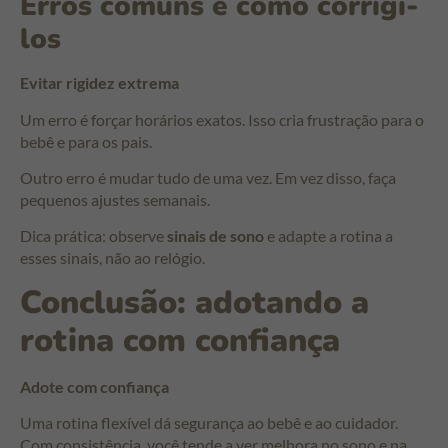
Erros comuns e como corrigi-
los
Evitar rigidez extrema
Um erro é forçar horários exatos. Isso cria frustração para o
bebê e para os pais.
Outro erro é mudar tudo de uma vez. Em vez disso, faça
pequenos ajustes semanais.
Dica prática: observe
sinais de sono
e adapte a rotina a
esses sinais, não ao relógio.
Conclusão: adotando a
rotina com confiança
Adote com confiança
Uma rotina flexível dá segurança ao bebê e ao cuidador.
Com consistência, você tende a ver melhora no sono e na