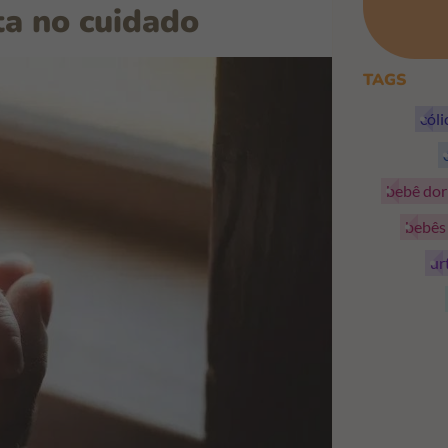
ta no cuidado
TAGS
cól
bebê do
bebê
ur