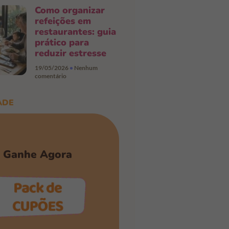
Como organizar
refeições em
restaurantes: guia
prático para
reduzir estresse
19/05/2026
Nenhum
comentário
ADE
Ganhe Agora