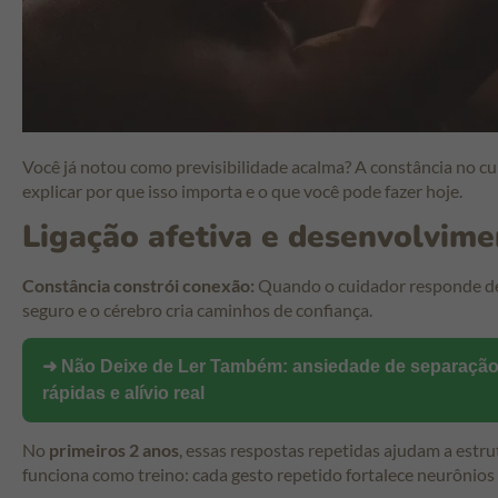
Você já notou como previsibilidade acalma? A constância no cui
explicar por que isso importa e o que você pode fazer hoje.
Ligação afetiva e desenvolvime
Constância constrói conexão:
Quando o cuidador responde de 
seguro e o cérebro cria caminhos de confiança.
➜ Não Deixe de Ler Também:
ansiedade de separação
rápidas e alívio real
No
primeiros 2 anos
, essas respostas repetidas ajudam a estr
funciona como treino: cada gesto repetido fortalece neurônios