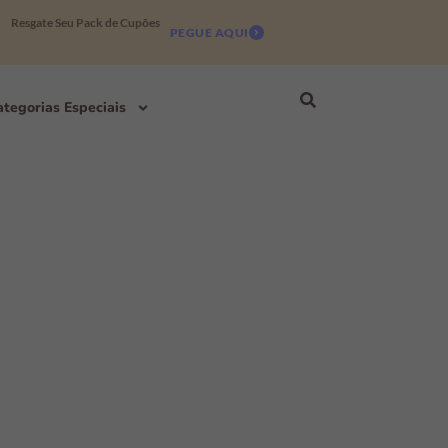
Resgate Seu Pack de Cupões
PEGUE AQUI
tegorias Especiais