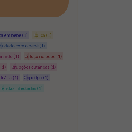
PEGAR OS CUPÕES
ica em bebê
(1)
cólica
(1)
cuidado com o bebê
(1)
rmindo
(1)
soluço no bebê
(1)
s
(1)
erupções cutáneas
(1)
ticária
(1)
impetigo
(1)
feridas infectadas
(1)