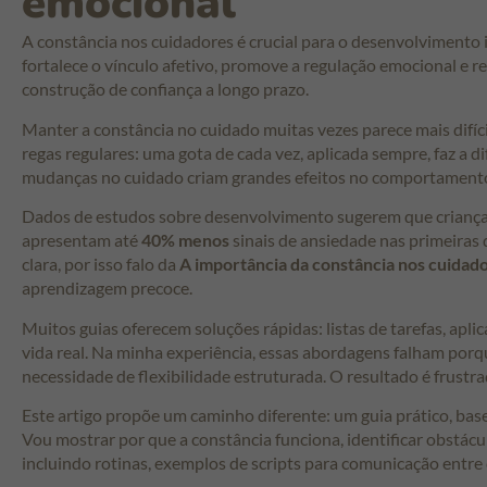
emocional
A constância nos cuidadores é crucial para o desenvolvimento i
fortalece o vínculo afetivo, promove a regulação emocional e 
construção de confiança a longo prazo.
Manter a constância no cuidado muitas vezes parece mais difíc
regas regulares: uma gota de cada vez, aplicada sempre, faz a 
mudanças no cuidado criam grandes efeitos no comportamento
Dados de estudos sobre desenvolvimento sugerem que crianças
apresentam até
40% menos
sinais de ansiedade nas primeiras 
clara, por isso falo da
A importância da constância nos cuidad
aprendizagem precoce.
Muitos guias oferecem soluções rápidas: listas de tarefas, apli
vida real. Na minha experiência, essas abordagens falham porq
necessidade de flexibilidade estruturada. O resultado é frustra
Este artigo propõe um caminho diferente: um guia prático, basea
Vou mostrar por que a constância funciona, identificar obstácul
incluindo rotinas, exemplos de scripts para comunicação entre