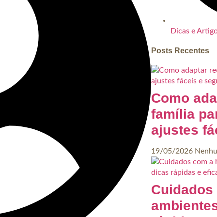
Dicas e Artig
Posts Recentes
Como adap
família pa
ajustes f
19/05/2026
Nenhu
Cuidados 
ambientes