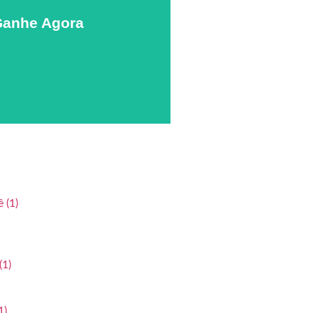
anhe Agora
PEGAR OS CUPÕES
bê
(1)
(1)
1)