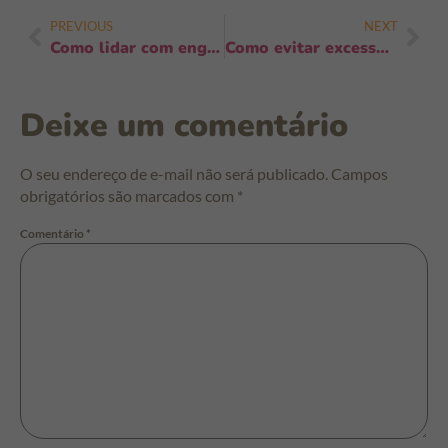
PREVIOUS
NEXT
Como lidar com engasgos leves durante refeições: técnicas rápidas para agir
Como evitar excesso de limpeza na pele sensível: guia prático e rápido
Deixe um comentário
O seu endereço de e-mail não será publicado.
Campos
obrigatórios são marcados com
*
Comentário
*