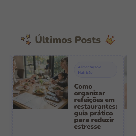
Últimos Posts
Alimentação e
Nutrição
Como
s
organizar
refeições em
restaurantes:
guia prático
es
para reduzir
:
estresse