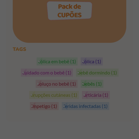
PEGAR OS CUPÕES
TAGS
cólica em bebê
(1)
cólica
(1)
cuidado com o bebê
(1)
bebê dormindo
(1)
soluço no bebê
(1)
bebês
(1)
erupções cutáneas
(1)
urticária
(1)
impetigo
(1)
feridas infectadas
(1)