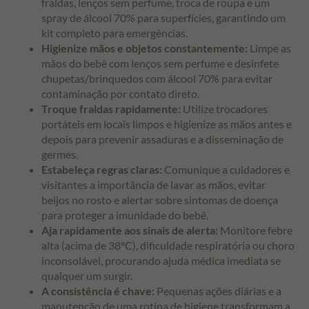
fraldas, lenços sem perfume, troca de roupa e um
spray de álcool 70% para superfícies, garantindo um
kit completo para emergências.
Higienize mãos e objetos constantemente:
Limpe as
mãos do bebê com lenços sem perfume e desinfete
chupetas/brinquedos com álcool 70% para evitar
contaminação por contato direto.
Troque fraldas rapidamente:
Utilize trocadores
portáteis em locais limpos e higienize as mãos antes e
depois para prevenir assaduras e a disseminação de
germes.
Estabeleça regras claras:
Comunique a cuidadores e
visitantes a importância de lavar as mãos, evitar
beijos no rosto e alertar sobre sintomas de doença
para proteger a imunidade do bebê.
Aja rapidamente aos sinais de alerta:
Monitore febre
alta (acima de 38°C), dificuldade respiratória ou choro
inconsolável, procurando ajuda médica imediata se
qualquer um surgir.
A consistência é chave:
Pequenas ações diárias e a
manutenção de uma rotina de higiene transformam a