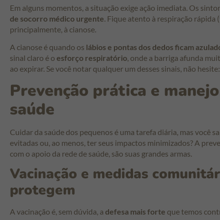
Em alguns momentos, a situação exige ação imediata. Os sint
de socorro médico urgente
. Fique atento à respiração rápida 
principalmente, à cianose.
A cianose é quando os
lábios e pontas dos dedos ficam azulad
sinal claro é o
esforço respiratório
, onde a barriga afunda mui
ao expirar. Se você notar qualquer um desses sinais, não hesite
Prevenção prática e manejo
saúde
Cuidar da saúde dos pequenos é uma tarefa diária, mas você s
evitadas ou, ao menos, ter seus impactos minimizados? A prev
com o apoio da rede de saúde, são suas grandes armas.
Vacinação e medidas comunitári
protegem
A vacinação é, sem dúvida, a
defesa mais forte
que temos contr