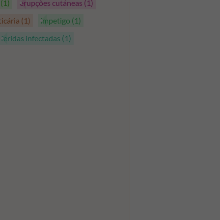
s
(1)
erupções cutáneas
(1)
ticária
(1)
impetigo
(1)
feridas infectadas
(1)