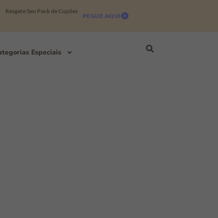
Resgate Seu Pack de Cupões
PEGUE AQUI
tegorias Especiais