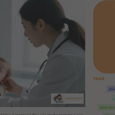
TAGS
cól
bebê do
órias é essencial. Elas são muito comuns e, por