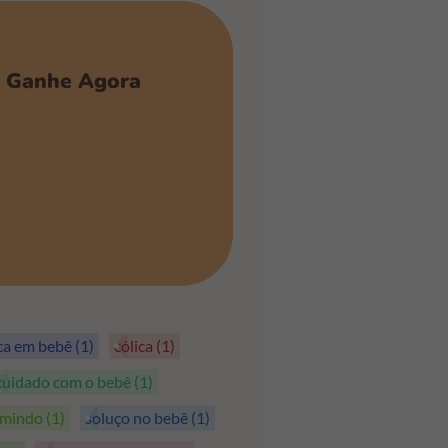
Ganhe Agora
PEGAR OS CUPÕES
ica em bebê
(1)
cólica
(1)
cuidado com o bebê
(1)
rmindo
(1)
soluço no bebê
(1)