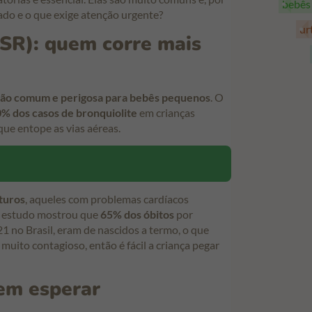
bebê
ado e o que exige atenção urgente?
ur
(VSR): quem corre mais
ção comum e perigosa para bebês pequenos
. O
% dos casos de bronquiolite
em crianças
ue entope as vias aéreas.
turos
, aqueles com problemas cardíacos
 estudo mostrou que
65% dos óbitos
por
 no Brasil, eram de nascidos a termo, o que
 muito contagioso, então é fácil a criança pegar
em esperar