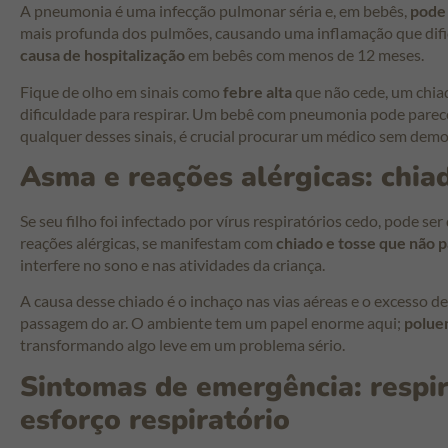
A pneumonia é uma infecção pulmonar séria e, em bebês,
pode
mais profunda dos pulmões, causando uma inflamação que dificul
causa de hospitalização
em bebês com menos de 12 meses.
Fique de olho em sinais como
febre alta
que não cede, um chiad
dificuldade para respirar. Um bebê com pneumonia pode parece
qualquer desses sinais, é crucial procurar um médico sem demo
Asma e reações alérgicas: chiad
Se seu filho foi infectado por vírus respiratórios cedo, pode se
reações alérgicas, se manifestam com
chiado e tosse que não 
interfere no sono e nas atividades da criança.
A causa desse chiado é o inchaço nas vias aéreas e o excesso 
passagem do ar. O ambiente tem um papel enorme aqui;
poluen
transformando algo leve em um problema sério.
Sintomas de emergência: respir
esforço respiratório