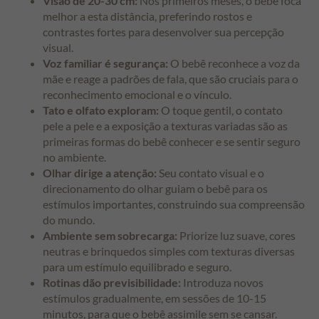
Visão de 20-30 cm:
Nos primeiros meses, o bebê foca
melhor a esta distância, preferindo rostos e
contrastes fortes para desenvolver sua percepção
visual.
Voz familiar é segurança:
O bebê reconhece a voz da
mãe e reage a padrões de fala, que são cruciais para o
reconhecimento emocional e o vínculo.
Tato e olfato exploram:
O toque gentil, o contato
pele a pele e a exposição a texturas variadas são as
primeiras formas do bebê conhecer e se sentir seguro
no ambiente.
Olhar dirige a atenção:
Seu contato visual e o
direcionamento do olhar guiam o bebê para os
estímulos importantes, construindo sua compreensão
do mundo.
Ambiente sem sobrecarga:
Priorize luz suave, cores
neutras e brinquedos simples com texturas diversas
para um estímulo equilibrado e seguro.
Rotinas dão previsibilidade:
Introduza novos
estímulos gradualmente, em sessões de 10-15
minutos, para que o bebê assimile sem se cansar.