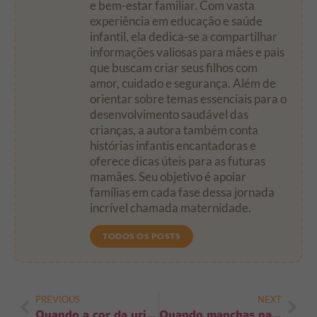
e bem-estar familiar. Com vasta
experiência em educação e saúde
infantil, ela dedica-se a compartilhar
informações valiosas para mães e pais
que buscam criar seus filhos com
amor, cuidado e segurança. Além de
orientar sobre temas essenciais para o
desenvolvimento saudável das
crianças, a autora também conta
histórias infantis encantadoras e
oferece dicas úteis para as futuras
mamães. Seu objetivo é apoiar
famílias em cada fase dessa jornada
incrível chamada maternidade.
TODOS OS POSTS
PREVIOUS
NEXT
Quando a cor da urina do bebê merece atenção: sinais, causas e o que fazer já
Quando manchas na pele indicam infecção: sinais, urgência e o que fazer já