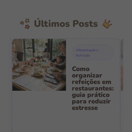
Últimos Posts
Alimentação e
Nutrição
Como
s
organizar
refeições em
restaurantes:
guia prático
es
para reduzir
:
estresse
e