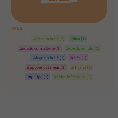
PEGAR OS CUPÕES
TAGS
cólica em bebê
(1)
cólica
(1)
cuidado com o bebê
(1)
bebê dormindo
(1)
soluço no bebê
(1)
bebês
(1)
erupções cutáneas
(1)
urticária
(1)
impetigo
(1)
feridas infectadas
(1)