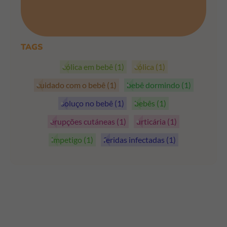
PEGAR OS CUPÕES
TAGS
cólica em bebê
(1)
cólica
(1)
cuidado com o bebê
(1)
bebê dormindo
(1)
soluço no bebê
(1)
bebês
(1)
erupções cutáneas
(1)
urticária
(1)
impetigo
(1)
feridas infectadas
(1)