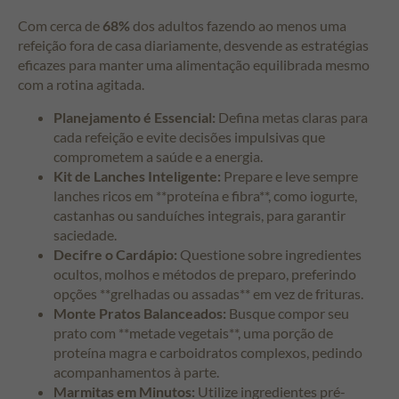
Com cerca de
68%
dos adultos fazendo ao menos uma
refeição fora de casa diariamente, desvende as estratégias
eficazes para manter uma alimentação equilibrada mesmo
com a rotina agitada.
Planejamento é Essencial:
Defina metas claras para
cada refeição e evite decisões impulsivas que
comprometem a saúde e a energia.
Kit de Lanches Inteligente:
Prepare e leve sempre
lanches ricos em **proteína e fibra**, como iogurte,
castanhas ou sanduíches integrais, para garantir
saciedade.
Decifre o Cardápio:
Questione sobre ingredientes
ocultos, molhos e métodos de preparo, preferindo
opções **grelhadas ou assadas** em vez de frituras.
Monte Pratos Balanceados:
Busque compor seu
prato com **metade vegetais**, uma porção de
proteína magra e carboidratos complexos, pedindo
acompanhamentos à parte.
Marmitas em Minutos:
Utilize ingredientes pré-