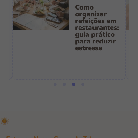
Como
s
organizar
refeições em
restaurantes:
guia prático
es
para reduzir
:
estresse
e