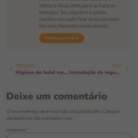
oferece dicas úteis para as futuras
mamães. Seu objetivo é apoiar
famílias em cada fase dessa jornada
incrível chamada maternidade.
TODOS OS POSTS
PREVIOUS
NEXT
Higiene do bebê em viagens de avião: 12 dicas práticas para voos tranquilos
Introdução de leguminosas na alimentação: como transformar sua dieta em 30 dias
Deixe um comentário
O seu endereço de e-mail não será publicado.
Campos
obrigatórios são marcados com
*
Comentário
*