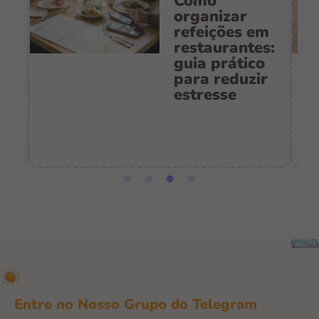
Como
s
organizar
refeições em
restaurantes:
guia prático
es
para reduzir
:
estresse
e
Entre no Nosso Grupo do Telegram