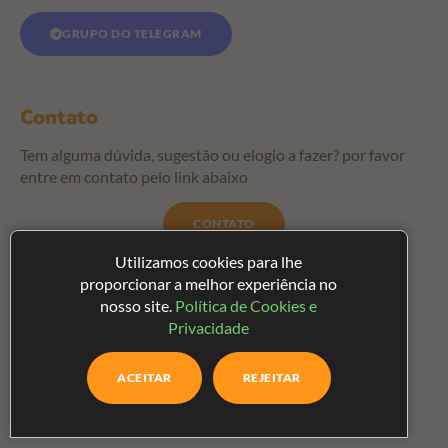
GRUPO DO TELEGRAM
Contato
Tem alguma dúvida, sugestão ou elogio a fazer? por favor
entre em contato pelo link abaixo
CONTATO
Utilizamos cookies para lhe
proporcionar a melhor experiência no
Menu
nosso site.
Política de Cookies e
Privacidade
Termos e Condições
ACEITAR
REJEITAR
Política de privacidade
Contato