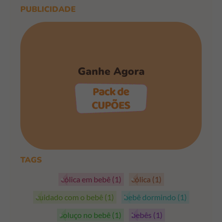
PUBLICIDADE
Ganhe Agora
PEGAR OS CUPÕES
TAGS
cólica em bebê
(1)
cólica
(1)
cuidado com o bebê
(1)
bebê dormindo
(1)
soluço no bebê
(1)
bebês
(1)