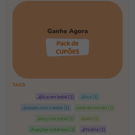
Ganhe Agora
PEGAR OS CUPÕES
TAGS
cólica em bebê
(1)
cólica
(1)
cuidado com o bebê
(1)
bebê dormindo
(1)
soluço no bebê
(1)
bebês
(1)
erupções cutáneas
(1)
urticária
(1)