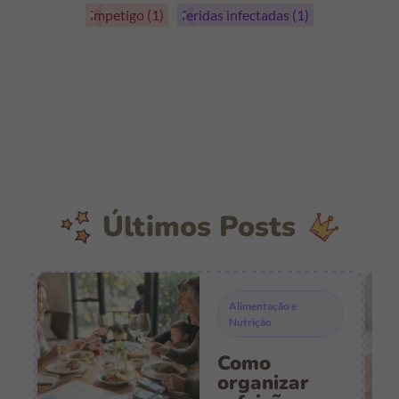
impetigo
(1)
feridas infectadas
(1)
Últimos Posts
Alimentação e
Nutrição
Como
s
organizar