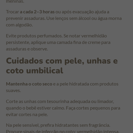
meninas.
Trocar
a cada 2–3 horas
ou após evacuação ajuda a
prevenir assaduras. Use lenços sem álcool ou água morna
com algodão.
Evite produtos perfumados. Se notar vermelhidão
persistente, aplique uma camada fina de creme para
assaduras e observe.
Cuidados com pele, unhas e
coto umbilical
Mantenha o coto seco
e a pele hidratada com produtos
suaves.
Corte as unhas com tesourinha adequada ou limador,
quando o bebê estiver calmo. Faça cortes pequenos para
evitar cortes na pele.
Na pele sensível, prefira hidratantes sem fragrância.
Procure sinais de infecção no coto: vermelhidão intensa,