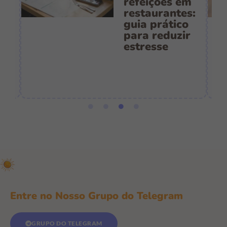
refeições em
restaurantes:
guia prático
es
para reduzir
:
estresse
e
Entre no Nosso Grupo do Telegram
GRUPO DO TELEGRAM