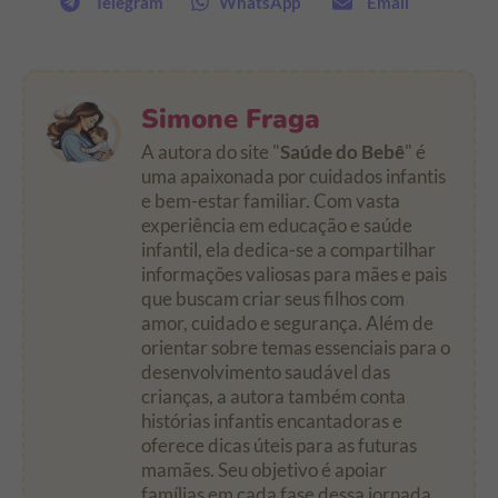
Telegram
WhatsApp
Email
Simone Fraga
A autora do site "
Saúde do Bebê
" é
uma apaixonada por cuidados infantis
e bem-estar familiar. Com vasta
experiência em educação e saúde
infantil, ela dedica-se a compartilhar
informações valiosas para mães e pais
que buscam criar seus filhos com
amor, cuidado e segurança. Além de
orientar sobre temas essenciais para o
desenvolvimento saudável das
crianças, a autora também conta
histórias infantis encantadoras e
oferece dicas úteis para as futuras
mamães. Seu objetivo é apoiar
famílias em cada fase dessa jornada