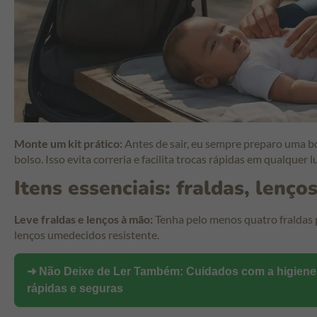
Monte um kit prático:
Antes de sair, eu sempre preparo uma bo
bolso. Isso evita correria e facilita trocas rápidas em qualquer l
Itens essenciais: fraldas, lenço
Leve fraldas e lenços à mão:
Tenha pelo menos quatro fraldas 
lenços umedecidos resistente.
➜ Não Deixe de Ler Também:
Cuidados com a higiene
rápidas e seguras