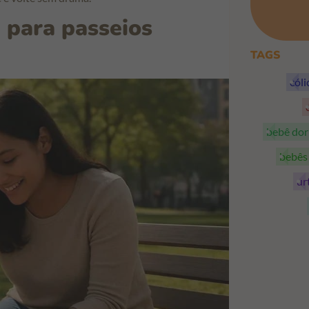
 para passeios
TAGS
cól
bebê do
bebê
ur