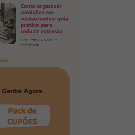
Como organizar
refeições em
restaurantes: guia
prático para
reduzir estresse
19/05/2026
Nenhum
comentário
ADE
Ganhe Agora