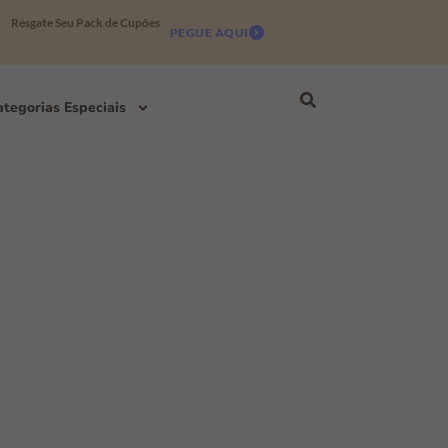
Resgate Seu Pack de Cupões
PEGUE AQUI
tegorias Especiais