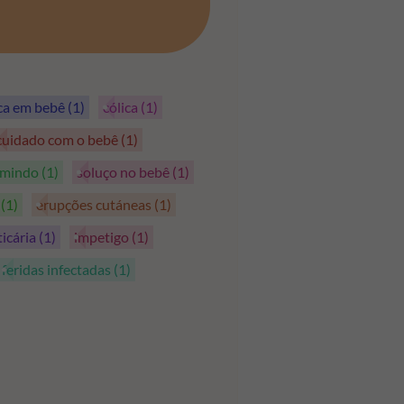
PEGAR OS CUPÕES
ica em bebê
(1)
cólica
(1)
cuidado com o bebê
(1)
rmindo
(1)
soluço no bebê
(1)
s
(1)
erupções cutáneas
(1)
ticária
(1)
impetigo
(1)
feridas infectadas
(1)