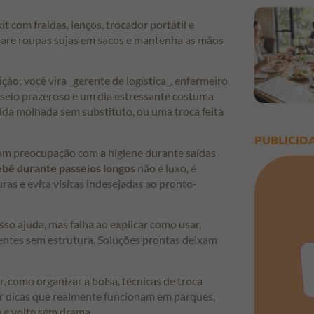
 com fraldas, lenços, trocador portátil e
epare roupas sujas em sacos e mantenha as mãos
o: você vira _gerente de logística_, enfermeiro
sseio prazeroso e um dia estressante costuma
da molhada sem substituto, ou uma troca feita
PUBLICID
am preocupação com a higiene durante saídas
ebê durante passeios longos
não é luxo, é
as e evita visitas indesejadas ao pronto-
Isso ajuda, mas falha ao explicar como usar,
entes sem estrutura. Soluções prontas deixam
r, como organizar a bolsa, técnicas de troca
r dicas que realmente funcionam em parques,
e e volte sem drama.