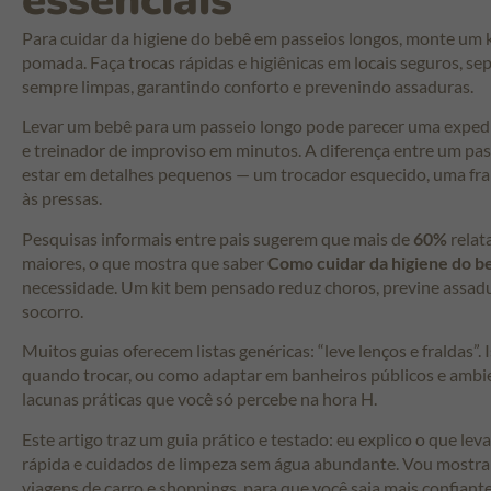
essenciais
Para cuidar da higiene do bebê em passeios longos, monte um kit
pomada. Faça trocas rápidas e higiênicas em locais seguros, s
sempre limpas, garantindo conforto e prevenindo assaduras.
Levar um bebê para um passeio longo pode parecer uma expediçã
e treinador de improviso em minutos. A diferença entre um pa
estar em detalhes pequenos — um trocador esquecido, uma fral
às pressas.
Pesquisas informais entre pais sugerem que mais de
60%
relat
maiores, o que mostra que saber
Como cuidar da higiene do b
necessidade. Um kit bem pensado reduz choros, previne assadur
socorro.
Muitos guias oferecem listas genéricas: “leve lenços e fraldas”. 
quando trocar, ou como adaptar em banheiros públicos e ambi
lacunas práticas que você só percebe na hora H.
Este artigo traz um guia prático e testado: eu explico o que leva
rápida e cuidados de limpeza sem água abundante. Vou mostra
viagens de carro e shoppings, para que você saia mais confiant