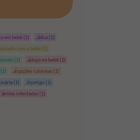
PEGAR OS CUPÕES
ica em bebê
(1)
cólica
(1)
cuidado com o bebê
(1)
rmindo
(1)
soluço no bebê
(1)
s
(1)
erupções cutáneas
(1)
ticária
(1)
impetigo
(1)
feridas infectadas
(1)