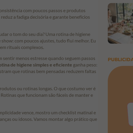
a consistência com poucos passos e produtos
 reduz a fadiga decisória e garante benefícios
ar o tom do seu dia? Uma rotina de higiene
how: com poucos ajustes, tudo flui melhor. Eu
 em rituais complexos.
m sentir menos estresse quando seguem passos
PUBLICID
tina de higiene simples e eficiente
ganha peso:
stram que rotinas bem pensadas reduzem faltas
odutos ou rotinas longas. O que costumo ver é
 Rotinas que funcionam são fáceis de manter e
implicidade vence, mostro um checklist matinal e
ianças ou idosos. Vamos montar algo prático que