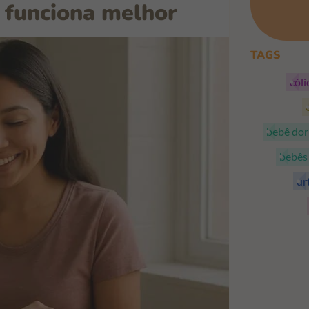
 funciona melhor
TAGS
cól
bebê do
bebê
ur