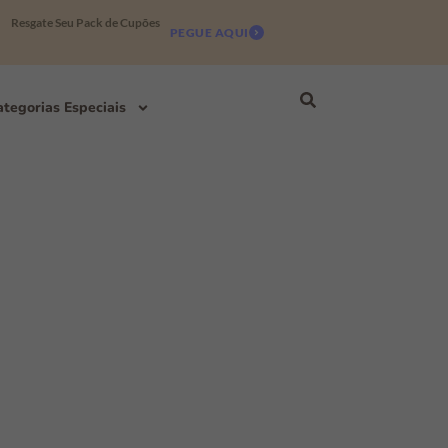
Resgate Seu Pack de Cupões
PEGUE AQUI
tegorias Especiais