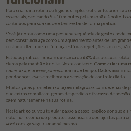
funcionam
Para criar uma rotina de higiene simples e eficiente, priorize 
essenciais, dedicando 5 a 10 minutos pela manhã e à noite. Isso
contínuos para sua saúde e bem-estar de forma prática.
Você já notou como uma pequena sequência de gestos pode mud
bem construída age como um aquecimento antes de um grande s
costumo dizer que a diferença está nas repetições simples, não
Estudos práticos indicam que cerca de
68%
das pessoas relata
claros pela manhã e à noite. Neste contexto,
Como criar uma ro
não é luxo, é prevenção e economia de tempo. Dados assim mo
por doenças leves e melhoram a sensação de controle diário.
Muitos guias prometem soluções milagrosas com dezenas de pr
que extras complicam, geram desperdício e fracasso de adesão.
caem naturalmente na sua rotina.
Neste artigo eu vou te guiar passo a passo: explico por que a s
noturno, recomendo produtos essenciais e dou ajustes para cr
você consiga seguir amanhã mesmo.