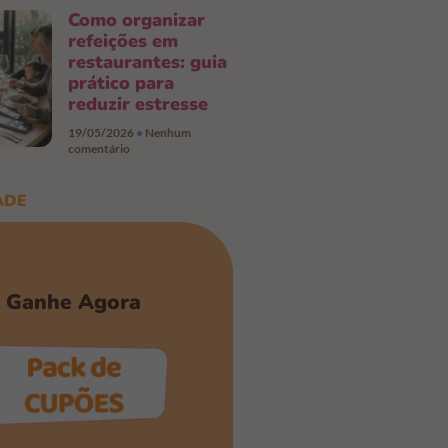
Como organizar
refeições em
restaurantes: guia
prático para
reduzir estresse
19/05/2026
Nenhum
comentário
ADE
Ganhe Agora