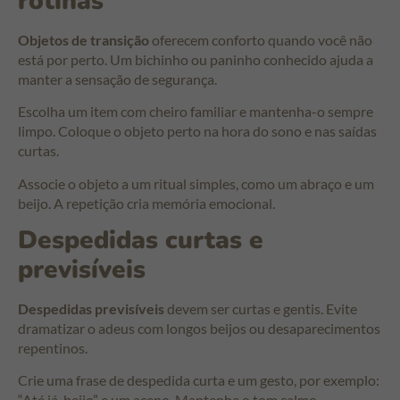
rotinas
Objetos de transição
oferecem conforto quando você não
está por perto. Um bichinho ou paninho conhecido ajuda a
manter a sensação de segurança.
Escolha um item com cheiro familiar e mantenha-o sempre
limpo. Coloque o objeto perto na hora do sono e nas saídas
curtas.
Associe o objeto a um ritual simples, como um abraço e um
beijo. A repetição cria memória emocional.
Despedidas curtas e
previsíveis
Despedidas previsíveis
devem ser curtas e gentis. Evite
dramatizar o adeus com longos beijos ou desaparecimentos
repentinos.
Crie uma frase de despedida curta e um gesto, por exemplo:
“Até já, beijo” e um aceno. Mantenha o tom calmo.