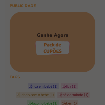
PUBLICIDADE
Ganhe Agora
PEGAR OS CUPÕES
TAGS
cólica em bebê
(1)
cólica
(1)
cuidado com o bebê
(1)
bebê dormindo
(1)
soluço no bebê
(1)
bebês
(1)