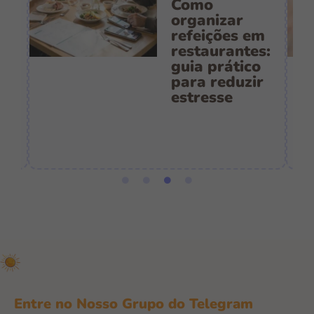
Como
s
organizar
refeições em
restaurantes:
guia prático
es
para reduzir
:
estresse
e
Entre no Nosso Grupo do Telegram