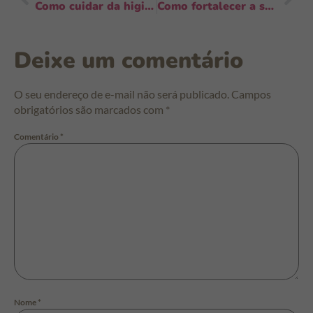
Como cuidar da higiene do bebê em creches: guia prático e urgente para educadores
Como fortalecer a saúde intestinal do bebê: 7 passos simples que funcionam
Deixe um comentário
O seu endereço de e-mail não será publicado.
Campos
obrigatórios são marcados com
*
Comentário
*
Nome
*