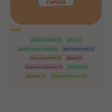
PEGAR OS CUPÕES
TAGS
cólica em bebê
(1)
cólica
(1)
cuidado com o bebê
(1)
bebê dormindo
(1)
soluço no bebê
(1)
bebês
(1)
erupções cutáneas
(1)
urticária
(1)
impetigo
(1)
feridas infectadas
(1)