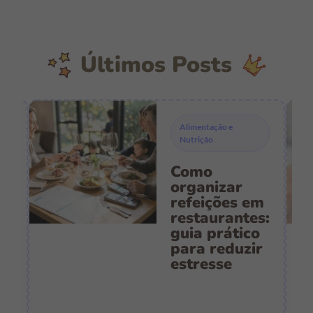
Últimos Posts
Alimentação e
Nutrição
Como
s
organizar
refeições em
restaurantes:
guia prático
es
para reduzir
:
estresse
e