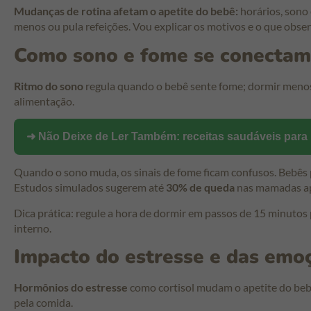
Mudanças de rotina afetam o apetite do bebê:
horários, sono 
menos ou pula refeições. Vou explicar os motivos e o que obser
Como sono e fome se conectam
Ritmo do sono
regula quando o bebê sente fome; dormir menos 
alimentação.
➜ Não Deixe de Ler Também:
receitas saudáveis para 
Quando o sono muda, os sinais de fome ficam confusos. Bebês p
Estudos simulados sugerem até
30% de queda
nas mamadas ap
Dica prática: regule a hora de dormir em passos de 15 minutos p
interno.
Impacto do estresse e das emo
Hormônios do estresse
como cortisol mudam o apetite do bebê
pela comida.