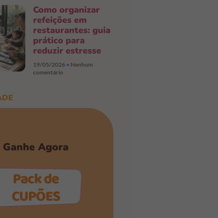
Como organizar
refeições em
restaurantes: guia
prático para
reduzir estresse
19/05/2026
Nenhum
comentário
ADE
Ganhe Agora