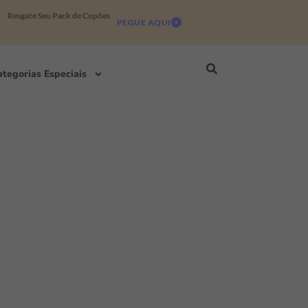
Resgate Seu Pack de Cupões
PEGUE AQUI
tegorias Especiais