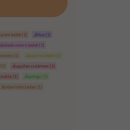
PEGAR OS CUPÕES
ica em bebê
(1)
cólica
(1)
cuidado com o bebê
(1)
rmindo
(1)
soluço no bebê
(1)
s
(1)
erupções cutáneas
(1)
ticária
(1)
impetigo
(1)
feridas infectadas
(1)