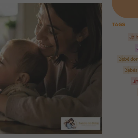
TAGS
cól
bebê do
bebê
ur