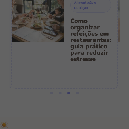
Alimentação e
Nutrição
Como
s
organizar
refeições em
restaurantes:
guia prático
es
para reduzir
:
estresse
e