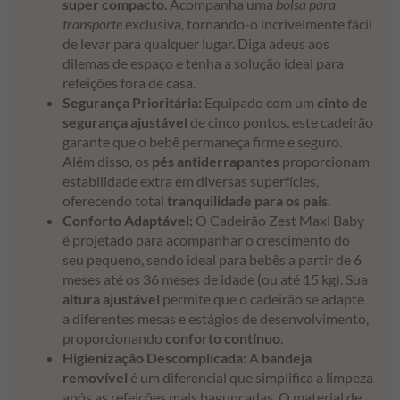
super compacto
. Acompanha uma
bolsa para
transporte
exclusiva, tornando-o incrivelmente fácil
de levar para qualquer lugar. Diga adeus aos
dilemas de espaço e tenha a solução ideal para
refeições fora de casa.
Segurança Prioritária:
Equipado com um
cinto de
segurança ajustável
de cinco pontos, este cadeirão
garante que o bebê permaneça firme e seguro.
Além disso, os
pés antiderrapantes
proporcionam
estabilidade extra em diversas superfícies,
oferecendo total
tranquilidade para os pais
.
Conforto Adaptável:
O Cadeirão Zest Maxi Baby
é projetado para acompanhar o crescimento do
seu pequeno, sendo ideal para bebês a partir de 6
meses até os 36 meses de idade (ou até 15 kg). Sua
altura ajustável
permite que o cadeirão se adapte
a diferentes mesas e estágios de desenvolvimento,
proporcionando
conforto contínuo
.
Higienização Descomplicada:
A
bandeja
removível
é um diferencial que simplifica a limpeza
após as refeições mais bagunçadas. O material de