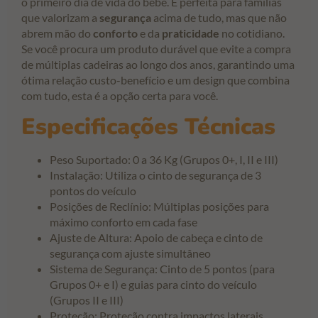
o primeiro dia de vida do bebê. É perfeita para famílias
que valorizam a
segurança
acima de tudo, mas que não
abrem mão do
conforto
e da
praticidade
no cotidiano.
Se você procura um produto durável que evite a compra
de múltiplas cadeiras ao longo dos anos, garantindo uma
ótima relação custo-benefício e um design que combina
com tudo, esta é a opção certa para você.
Especificações Técnicas
Peso Suportado: 0 a 36 Kg (Grupos 0+, I, II e III)
Instalação: Utiliza o cinto de segurança de 3
pontos do veículo
Posições de Reclínio: Múltiplas posições para
máximo conforto em cada fase
Ajuste de Altura: Apoio de cabeça e cinto de
segurança com ajuste simultâneo
Sistema de Segurança: Cinto de 5 pontos (para
Grupos 0+ e I) e guias para cinto do veículo
(Grupos II e III)
Proteção: Proteção contra impactos laterais