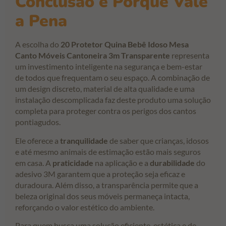
Conclusão e Porque Vale
a Pena
A escolha do
20 Protetor Quina Bebê Idoso Mesa
Canto Móveis Cantoneira 3m Transparente
representa
um investimento inteligente na segurança e bem-estar
de todos que frequentam o seu espaço. A combinação de
um design discreto, material de alta qualidade e uma
instalação descomplicada faz deste produto uma solução
completa para proteger contra os perigos dos cantos
pontiagudos.
Ele oferece a
tranquilidade
de saber que crianças, idosos
e até mesmo animais de estimação estão mais seguros
em casa. A
praticidade
na aplicação e a
durabilidade
do
adesivo 3M garantem que a proteção seja eficaz e
duradoura. Além disso, a transparência permite que a
beleza original dos seus móveis permaneça intacta,
reforçando o valor estético do ambiente.
Para quem busca uma solução eficiente, estética e de