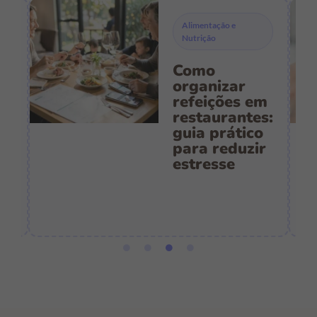
Alimentação e
Nutrição
Como
s
organizar
refeições em
restaurantes:
guia prático
es
para reduzir
:
estresse
e