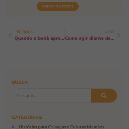
TODOS OS POSTS
PREVIOUS
NEXT
Quando o bebê apresenta rigidez muscular: sinais, causas e o que fazer já
Como agir diante de episódios de falta de ar: 5 ações rápidas e seguras
BUSCA
CATEGORIAS
Histórias para Crianças e Futuras Mamães