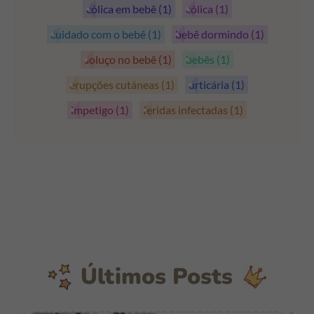
cólica em bebê
(1)
cólica
(1)
cuidado com o bebê
(1)
bebê dormindo
(1)
soluço no bebê
(1)
bebês
(1)
erupções cutáneas
(1)
urticária
(1)
impetigo
(1)
feridas infectadas
(1)
Últimos Posts